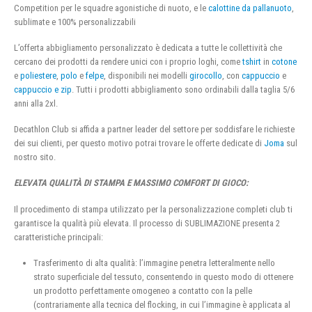
Competition per le squadre agonistiche di nuoto, e le
calottine da pallanuoto
,
sublimate e 100% personalizzabili
L’offerta abbigliamento personalizzato è dedicata a tutte le collettività che
cercano dei prodotti da rendere unici con i proprio loghi, come
tshirt
in
cotone
e
poliestere
,
polo
e
felpe
, disponibili nei modelli
girocollo
, con
cappuccio
e
cappuccio e zip
. Tutti i prodotti abbigliamento sono ordinabili dalla taglia 5/6
anni alla 2xl.
Decathlon Club si affida a partner leader del settore per soddisfare le richieste
dei sui clienti, per questo motivo potrai trovare le offerte dedicate di
Joma
sul
nostro sito.
ELEVATA QUALITÀ DI STAMPA E MASSIMO COMFORT DI GIOCO:
Il procedimento di stampa utilizzato per la personalizzazione completi club ti
garantisce la qualità più elevata. Il processo di SUBLIMAZIONE presenta 2
caratteristiche principali:
Trasferimento di alta qualità: l’immagine penetra letteralmente nello
strato superficiale del tessuto, consentendo in questo modo di ottenere
un prodotto perfettamente omogeneo a contatto con la pelle
(contrariamente alla tecnica del flocking, in cui l’immagine è applicata al