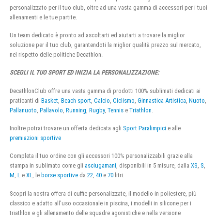
personalizzato per il tuo club, oltre ad una vasta gamma di accessori per i tuoi
allenamenti e le tue partite.
Un team dedicato è pronto ad ascoltarti ed aiutarti a trovare la miglior
soluzione per il tuo club, garantendoti la miglior qualità prezzo sul mercato,
nel rispetto delle politiche Decathlon.
SCEGLI IL TUO SPORT ED INIZIA LA PERSONALIZZAZIONE:
DecathlonClub offre una vasta gamma di prodotti 100% sublimati dedicati ai
praticanti di
Basket
,
Beach sport
,
Calcio
,
Ciclismo
,
Ginnastica Artistica
,
Nuoto
,
Pallanuoto
,
Pallavolo
,
Running
,
Rugby
,
Tennis
e
Triathlon
.
Inoltre potrai trovare un offerta dedicata agli
Sport Paralimpici
e alle
premiazioni sportive
Completa il tuo ordine con gli accessori 100% personalizzabili grazie alla
stampa in sublimato come gli
asciugamani
, disponibili in 5 misure, dalla
XS
,
S
,
M
,
L
e
XL
, le
borse sportive
da
22
,
40
e
70
litri.
Scopri la nostra offera di cuffie personalizzate, il modello in poliestere, più
classico e adatto all’uso occasionale in piscina, i modelli in silicone per i
triathlon e gli allenamento delle squadre agonistiche e nella versione