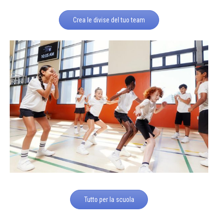
Crea le divise del tuo team
Tutto per la scuola