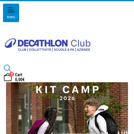
menu
0
Cart
0,00
€