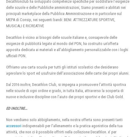
Decathlonclub ha sviluppato competenze specifiche per soddisfare l’esigenze
delle scuole e delle Pubbliche amministrazioni, Siamo presenti e abilitati nei
principali marketplace della Pubblica Amministrazione e in particolare sul
MEPA di Consip, nei seguenti bandi: BENI: ATTREZZATURE SPORTIVE,
MUSICALI E RICREATIVE
Decathlon è vicino ai bisogni delle scuole italiane e, consapevole delle
esigenze di pubblicità legate al mondo del PON, ha costruito un’offerta
apposita dedicata ai materiali e all’abbigliamento personalizzabile con i loghi
ufficiali PON.
Offriamo una carta scuola per tutti gli istituti scolastici che desiderano
agevolare lo sport ed usufruire dell’associazione delle carte dei propri alunni.
Dal 2016 inoltre, Decathlon Club, si impegna a promuovere l’attività sportiva
nelle scuole di ogni ordine e grado, in tutta Italia, attraverso la scoperta di
nuove e inclusive discipline con l’aiuto dei propri sportivi e dei Club Gold.
ED INOLTRE…
Non vendiamo solo abbigliamento, nella nostra offerta sono presenti tanti
accessori
indispensabili per l’allenamento e la pratica agonistica della tua
attività, che non ci è possibile offrirti nella collezione Decathlon. e’ per