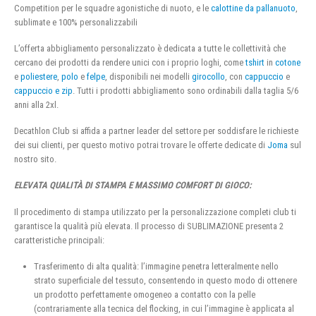
Competition per le squadre agonistiche di nuoto, e le
calottine da pallanuoto
,
sublimate e 100% personalizzabili
L’offerta abbigliamento personalizzato è dedicata a tutte le collettività che
cercano dei prodotti da rendere unici con i proprio loghi, come
tshirt
in
cotone
e
poliestere
,
polo
e
felpe
, disponibili nei modelli
girocollo
, con
cappuccio
e
cappuccio e zip
. Tutti i prodotti abbigliamento sono ordinabili dalla taglia 5/6
anni alla 2xl.
Decathlon Club si affida a partner leader del settore per soddisfare le richieste
dei sui clienti, per questo motivo potrai trovare le offerte dedicate di
Joma
sul
nostro sito.
ELEVATA QUALITÀ DI STAMPA E MASSIMO COMFORT DI GIOCO:
Il procedimento di stampa utilizzato per la personalizzazione completi club ti
garantisce la qualità più elevata. Il processo di SUBLIMAZIONE presenta 2
caratteristiche principali:
Trasferimento di alta qualità: l’immagine penetra letteralmente nello
strato superficiale del tessuto, consentendo in questo modo di ottenere
un prodotto perfettamente omogeneo a contatto con la pelle
(contrariamente alla tecnica del flocking, in cui l’immagine è applicata al