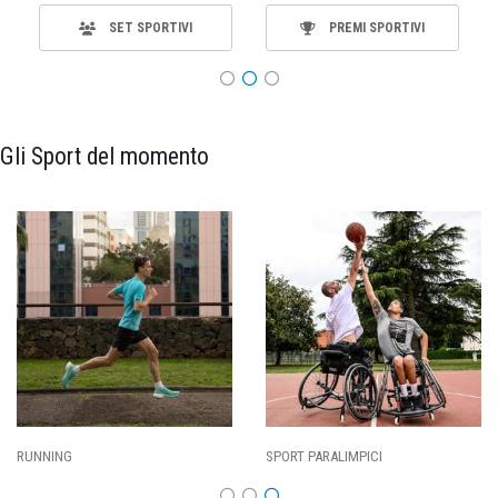
SET SPORTIVI
PREMI SPORTIVI
Gli Sport del momento
ING
SPORT PARALIMPICI
CALCI