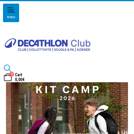
menu
0
Cart
0,00
€