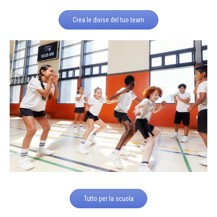
Crea le divise del tuo team
Tutto per la scuola