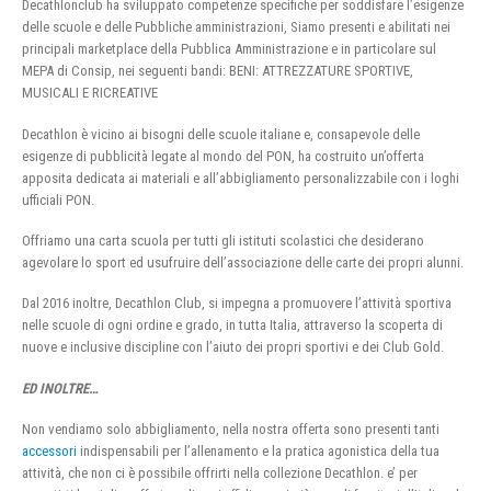
Decathlonclub ha sviluppato competenze specifiche per soddisfare l’esigenze
delle scuole e delle Pubbliche amministrazioni, Siamo presenti e abilitati nei
principali marketplace della Pubblica Amministrazione e in particolare sul
MEPA di Consip, nei seguenti bandi: BENI: ATTREZZATURE SPORTIVE,
MUSICALI E RICREATIVE
Decathlon è vicino ai bisogni delle scuole italiane e, consapevole delle
esigenze di pubblicità legate al mondo del PON, ha costruito un’offerta
apposita dedicata ai materiali e all’abbigliamento personalizzabile con i loghi
ufficiali PON.
Offriamo una carta scuola per tutti gli istituti scolastici che desiderano
agevolare lo sport ed usufruire dell’associazione delle carte dei propri alunni.
Dal 2016 inoltre, Decathlon Club, si impegna a promuovere l’attività sportiva
nelle scuole di ogni ordine e grado, in tutta Italia, attraverso la scoperta di
nuove e inclusive discipline con l’aiuto dei propri sportivi e dei Club Gold.
ED INOLTRE…
Non vendiamo solo abbigliamento, nella nostra offerta sono presenti tanti
accessori
indispensabili per l’allenamento e la pratica agonistica della tua
attività, che non ci è possibile offrirti nella collezione Decathlon. e’ per