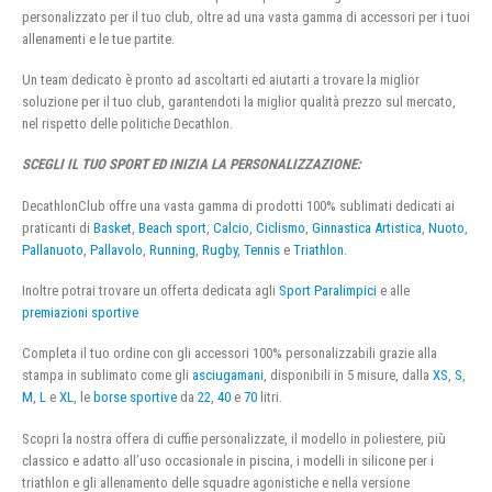
personalizzato per il tuo club, oltre ad una vasta gamma di accessori per i tuoi
allenamenti e le tue partite.
Un team dedicato è pronto ad ascoltarti ed aiutarti a trovare la miglior
soluzione per il tuo club, garantendoti la miglior qualità prezzo sul mercato,
nel rispetto delle politiche Decathlon.
SCEGLI IL TUO SPORT ED INIZIA LA PERSONALIZZAZIONE:
DecathlonClub offre una vasta gamma di prodotti 100% sublimati dedicati ai
praticanti di
Basket
,
Beach sport
,
Calcio
,
Ciclismo
,
Ginnastica Artistica
,
Nuoto
,
Pallanuoto
,
Pallavolo
,
Running
,
Rugby
,
Tennis
e
Triathlon
.
Inoltre potrai trovare un offerta dedicata agli
Sport Paralimpici
e alle
premiazioni sportive
Completa il tuo ordine con gli accessori 100% personalizzabili grazie alla
stampa in sublimato come gli
asciugamani
, disponibili in 5 misure, dalla
XS
,
S
,
M
,
L
e
XL
, le
borse sportive
da
22
,
40
e
70
litri.
Scopri la nostra offera di cuffie personalizzate, il modello in poliestere, più
classico e adatto all’uso occasionale in piscina, i modelli in silicone per i
triathlon e gli allenamento delle squadre agonistiche e nella versione