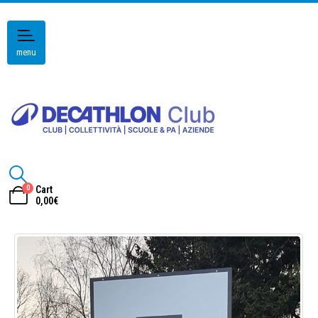
menu
0
Cart
0,00
€