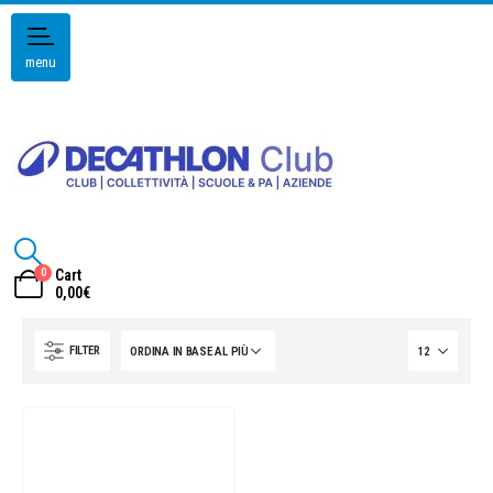
menu
0
Cart
0,00
€
FILTER