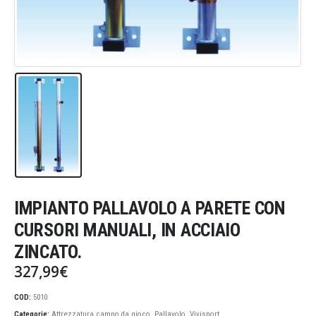
IMPIANTO PALLAVOLO A PARETE CON
CURSORI MANUALI, IN ACCIAIO
ZINCATO.
327,99
€
COD:
5010
Categorie:
Attrezzatura campo da gioco
,
Pallavolo
,
Vivisport