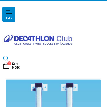
menu
0
Cart
0,00
€