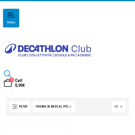
menu
0
Cart
0,00
€
FILTER