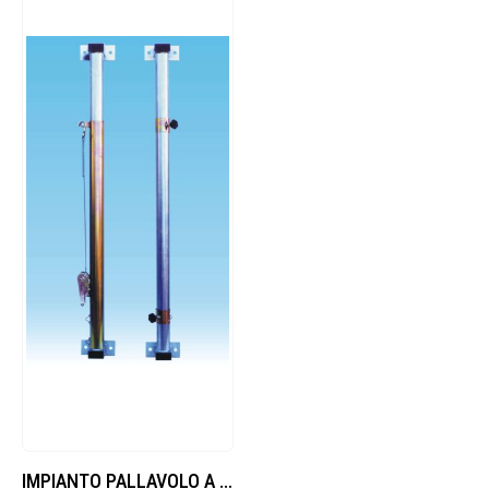
IMPIANTO PALLAVOLO A PARETE CON CURSORI MANUALI, IN ACCIAIO ZINCATO.