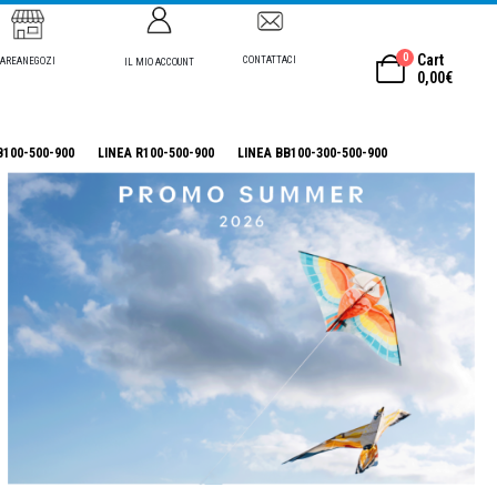
0
Cart
CONTATTACI
AREANEGOZI
IL MIO ACCOUNT
0,00
€
B100-500-900
LINEA R100-500-900
LINEA BB100-300-500-900