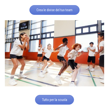
Crea le divise del tuo team
Tutto per la scuola