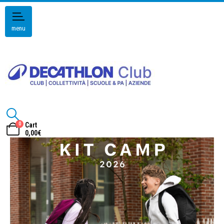
menu
0
Cart
0,00
€