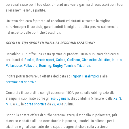
personalizzato per il tuo club, oltre ad una vasta gamma di accessori per i tuoi
allenamenti e le tue partite.
Un team dedicato è pronto ad ascoltarti ed aiutarti a trovare la miglior
soluzione per il tuo club, garantendoti la miglior qualità prezzo sul mercato,
nel rispetto delle politiche Decathlon.
SCEGLI IL TUO SPORT ED INIZIA LA PERSONALIZZAZIONE:
DecathlonClub offre una vasta gamma di prodotti 100% sublimati dedicati ai
praticanti di
Basket
,
Beach sport
,
Calcio
,
Ciclismo
,
Ginnastica Artistica
,
Nuoto
,
Pallanuoto
,
Pallavolo
,
Running
,
Rugby
,
Tennis
e
Triathlon
.
Inoltre potrai trovare un offerta dedicata agli
Sport Paralimpici
e alle
premiazioni sportive
Completa il tuo ordine con gli accessori 100% personalizzabili grazie alla
stampa in sublimato come gli
asciugamani
, disponibili in 5 misure, dalla
XS
,
S
,
M
,
L
e
XL
, le
borse sportive
da
22
,
40
e
70
litri.
Scopri la nostra offera di cuffie personalizzate, il modello in poliestere, più
classico e adatto all’uso occasionale in piscina, i modelli in silicone per i
triathlon e gli allenamento delle squadre agonistiche e nella versione