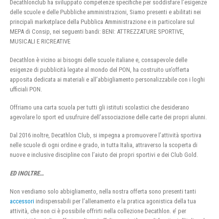
Decathlonclub ha sviluppato competenze specifiche per soddisfare l’esigenze
delle scuole e delle Pubbliche amministrazioni, Siamo presenti e abilitati nei
principali marketplace della Pubblica Amministrazione e in particolare sul
MEPA di Consip, nei seguenti bandi: BENI: ATTREZZATURE SPORTIVE,
MUSICALI E RICREATIVE
Decathlon è vicino ai bisogni delle scuole italiane e, consapevole delle
esigenze di pubblicità legate al mondo del PON, ha costruito un’offerta
apposita dedicata ai materiali e all’abbigliamento personalizzabile con i loghi
ufficiali PON.
Offriamo una carta scuola per tutti gli istituti scolastici che desiderano
agevolare lo sport ed usufruire dell’associazione delle carte dei propri alunni.
Dal 2016 inoltre, Decathlon Club, si impegna a promuovere l’attività sportiva
nelle scuole di ogni ordine e grado, in tutta Italia, attraverso la scoperta di
nuove e inclusive discipline con l’aiuto dei propri sportivi e dei Club Gold.
ED INOLTRE…
Non vendiamo solo abbigliamento, nella nostra offerta sono presenti tanti
accessori
indispensabili per l’allenamento e la pratica agonistica della tua
attività, che non ci è possibile offrirti nella collezione Decathlon. e’ per