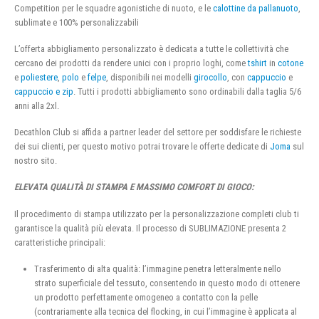
Competition per le squadre agonistiche di nuoto, e le
calottine da pallanuoto
,
sublimate e 100% personalizzabili
L’offerta abbigliamento personalizzato è dedicata a tutte le collettività che
cercano dei prodotti da rendere unici con i proprio loghi, come
tshirt
in
cotone
e
poliestere
,
polo
e
felpe
, disponibili nei modelli
girocollo
, con
cappuccio
e
cappuccio e zip
. Tutti i prodotti abbigliamento sono ordinabili dalla taglia 5/6
anni alla 2xl.
Decathlon Club si affida a partner leader del settore per soddisfare le richieste
dei sui clienti, per questo motivo potrai trovare le offerte dedicate di
Joma
sul
nostro sito.
ELEVATA QUALITÀ DI STAMPA E MASSIMO COMFORT DI GIOCO:
Il procedimento di stampa utilizzato per la personalizzazione completi club ti
garantisce la qualità più elevata. Il processo di SUBLIMAZIONE presenta 2
caratteristiche principali:
Trasferimento di alta qualità: l’immagine penetra letteralmente nello
strato superficiale del tessuto, consentendo in questo modo di ottenere
un prodotto perfettamente omogeneo a contatto con la pelle
(contrariamente alla tecnica del flocking, in cui l’immagine è applicata al