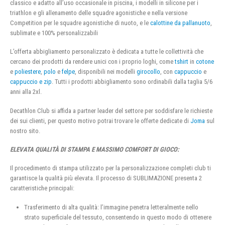
classico e adatto all’uso occasionale in piscina, i modelli in silicone per i
triathlon e gli allenamento delle squadre agonistiche e nella versione
Competition per le squadre agonistiche di nuoto, e le
calottine da pallanuoto
,
sublimate e 100% personalizzabili
L’offerta abbigliamento personalizzato è dedicata a tutte le collettività che
cercano dei prodotti da rendere unici con i proprio loghi, come
tshirt
in
cotone
e
poliestere
,
polo
e
felpe
, disponibili nei modelli
girocollo
, con
cappuccio
e
cappuccio e zip
. Tutti i prodotti abbigliamento sono ordinabili dalla taglia 5/6
anni alla 2xl.
Decathlon Club si affida a partner leader del settore per soddisfare le richieste
dei sui clienti, per questo motivo potrai trovare le offerte dedicate di
Joma
sul
nostro sito.
ELEVATA QUALITÀ DI STAMPA E MASSIMO COMFORT DI GIOCO:
Il procedimento di stampa utilizzato per la personalizzazione completi club ti
garantisce la qualità più elevata. Il processo di SUBLIMAZIONE presenta 2
caratteristiche principali:
Trasferimento di alta qualità: l’immagine penetra letteralmente nello
strato superficiale del tessuto, consentendo in questo modo di ottenere