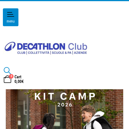
menu
0
Cart
0,00
€