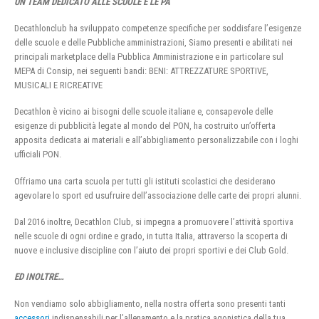
UN TEAM DEDICATO ALLE SCUOLE E LE PA
Decathlonclub ha sviluppato competenze specifiche per soddisfare l’esigenze
delle scuole e delle Pubbliche amministrazioni, Siamo presenti e abilitati nei
principali marketplace della Pubblica Amministrazione e in particolare sul
MEPA di Consip, nei seguenti bandi: BENI: ATTREZZATURE SPORTIVE,
MUSICALI E RICREATIVE
Decathlon è vicino ai bisogni delle scuole italiane e, consapevole delle
esigenze di pubblicità legate al mondo del PON, ha costruito un’offerta
apposita dedicata ai materiali e all’abbigliamento personalizzabile con i loghi
ufficiali PON.
Offriamo una carta scuola per tutti gli istituti scolastici che desiderano
agevolare lo sport ed usufruire dell’associazione delle carte dei propri alunni.
Dal 2016 inoltre, Decathlon Club, si impegna a promuovere l’attività sportiva
nelle scuole di ogni ordine e grado, in tutta Italia, attraverso la scoperta di
nuove e inclusive discipline con l’aiuto dei propri sportivi e dei Club Gold.
ED INOLTRE…
Non vendiamo solo abbigliamento, nella nostra offerta sono presenti tanti
accessori
indispensabili per l’allenamento e la pratica agonistica della tua