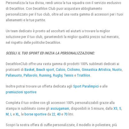
Personalizza la tua divisa, rendi unica la tua squadra con il servizio esclusivo
di Decathlon. Con Decathlon Club puoi acquistare abbigliamento
personalizzato per il tuo club, oltre ad una vasta gamma di accessori per i tuoi
allenamenti e le tue partite.
Un team dedicato è pronto ad ascoltarti ed aiutarti a trovare la miglior
soluzione per il tuo club, garantendoti la miglior qualità prezzo sul mercato,
nel rispetto delle politiche Decathlon.
SCEGLI IL TUO SPORT ED INIZIA LA PERSONALIZZAZIONE:
DecathlonClub offre una vasta gamma di prodotti 100% sublimati dedicati ai
praticanti di
Basket
,
Beach sport
,
Calcio
,
Ciclismo
,
Ginnastica Artistica
,
Nuoto
,
Pallanuoto
,
Pallavolo
,
Running
,
Rugby
,
Tennis
e
Triathlon
.
Inoltre potrai trovare un offerta dedicata agli
Sport Paralimpici
e alle
premiazioni sportive
Completa il tuo ordine con gli accessori 100% personalizzabili grazie alla
stampa in sublimato come gli
asciugamani
, disponibili in 5 misure, dalla
XS
,
S
,
M
,
L
e
XL
, le
borse sportive
da
22
,
40
e
70
litri.
Scopri la nostra offera di cuffie personalizzate, il modello in poliestere, più