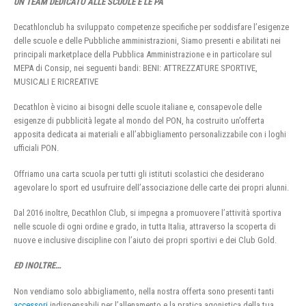
UN TEAM DEDICATO ALLE SCUOLE E LE PA
Decathlonclub ha sviluppato competenze specifiche per soddisfare l’esigenze
delle scuole e delle Pubbliche amministrazioni, Siamo presenti e abilitati nei
principali marketplace della Pubblica Amministrazione e in particolare sul
MEPA di Consip, nei seguenti bandi: BENI: ATTREZZATURE SPORTIVE,
MUSICALI E RICREATIVE
Decathlon è vicino ai bisogni delle scuole italiane e, consapevole delle
esigenze di pubblicità legate al mondo del PON, ha costruito un’offerta
apposita dedicata ai materiali e all’abbigliamento personalizzabile con i loghi
ufficiali PON.
Offriamo una carta scuola per tutti gli istituti scolastici che desiderano
agevolare lo sport ed usufruire dell’associazione delle carte dei propri alunni.
Dal 2016 inoltre, Decathlon Club, si impegna a promuovere l’attività sportiva
nelle scuole di ogni ordine e grado, in tutta Italia, attraverso la scoperta di
nuove e inclusive discipline con l’aiuto dei propri sportivi e dei Club Gold.
ED INOLTRE…
Non vendiamo solo abbigliamento, nella nostra offerta sono presenti tanti
accessori
indispensabili per l’allenamento e la pratica agonistica della tua