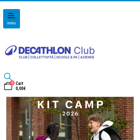
menu
0
Cart
0,00
€