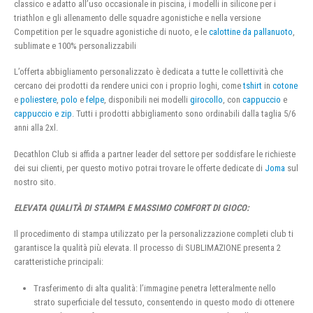
classico e adatto all’uso occasionale in piscina, i modelli in silicone per i
triathlon e gli allenamento delle squadre agonistiche e nella versione
Competition per le squadre agonistiche di nuoto, e le
calottine da pallanuoto
,
sublimate e 100% personalizzabili
L’offerta abbigliamento personalizzato è dedicata a tutte le collettività che
cercano dei prodotti da rendere unici con i proprio loghi, come
tshirt
in
cotone
e
poliestere
,
polo
e
felpe
, disponibili nei modelli
girocollo
, con
cappuccio
e
cappuccio e zip
. Tutti i prodotti abbigliamento sono ordinabili dalla taglia 5/6
anni alla 2xl.
Decathlon Club si affida a partner leader del settore per soddisfare le richieste
dei sui clienti, per questo motivo potrai trovare le offerte dedicate di
Joma
sul
nostro sito.
ELEVATA QUALITÀ DI STAMPA E MASSIMO COMFORT DI GIOCO:
Il procedimento di stampa utilizzato per la personalizzazione completi club ti
garantisce la qualità più elevata. Il processo di SUBLIMAZIONE presenta 2
caratteristiche principali:
Trasferimento di alta qualità: l’immagine penetra letteralmente nello
strato superficiale del tessuto, consentendo in questo modo di ottenere