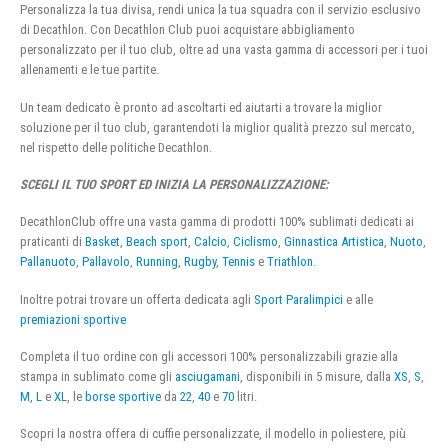
Personalizza la tua divisa, rendi unica la tua squadra con il servizio esclusivo
di Decathlon. Con Decathlon Club puoi acquistare abbigliamento
personalizzato per il tuo club, oltre ad una vasta gamma di accessori per i tuoi
allenamenti e le tue partite.
Un team dedicato è pronto ad ascoltarti ed aiutarti a trovare la miglior
soluzione per il tuo club, garantendoti la miglior qualità prezzo sul mercato,
nel rispetto delle politiche Decathlon.
SCEGLI IL TUO SPORT ED INIZIA LA PERSONALIZZAZIONE:
DecathlonClub offre una vasta gamma di prodotti 100% sublimati dedicati ai
praticanti di
Basket
,
Beach sport
,
Calcio
,
Ciclismo
,
Ginnastica Artistica
,
Nuoto
,
Pallanuoto
,
Pallavolo
,
Running
,
Rugby
,
Tennis
e
Triathlon
.
Inoltre potrai trovare un offerta dedicata agli
Sport Paralimpici
e alle
premiazioni sportive
Completa il tuo ordine con gli accessori 100% personalizzabili grazie alla
stampa in sublimato come gli
asciugamani
, disponibili in 5 misure, dalla
XS
,
S
,
M
,
L
e
XL
, le
borse sportive
da
22
,
40
e
70
litri.
Scopri la nostra offera di cuffie personalizzate, il modello in poliestere, più