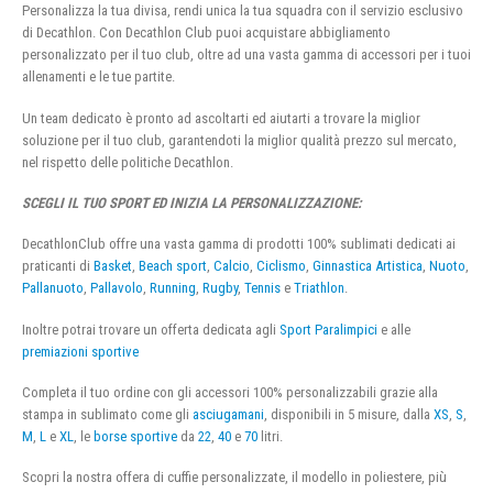
Personalizza la tua divisa, rendi unica la tua squadra con il servizio esclusivo
di Decathlon. Con Decathlon Club puoi acquistare abbigliamento
personalizzato per il tuo club, oltre ad una vasta gamma di accessori per i tuoi
allenamenti e le tue partite.
Un team dedicato è pronto ad ascoltarti ed aiutarti a trovare la miglior
soluzione per il tuo club, garantendoti la miglior qualità prezzo sul mercato,
nel rispetto delle politiche Decathlon.
SCEGLI IL TUO SPORT ED INIZIA LA PERSONALIZZAZIONE:
DecathlonClub offre una vasta gamma di prodotti 100% sublimati dedicati ai
praticanti di
Basket
,
Beach sport
,
Calcio
,
Ciclismo
,
Ginnastica Artistica
,
Nuoto
,
Pallanuoto
,
Pallavolo
,
Running
,
Rugby
,
Tennis
e
Triathlon
.
Inoltre potrai trovare un offerta dedicata agli
Sport Paralimpici
e alle
premiazioni sportive
Completa il tuo ordine con gli accessori 100% personalizzabili grazie alla
stampa in sublimato come gli
asciugamani
, disponibili in 5 misure, dalla
XS
,
S
,
M
,
L
e
XL
, le
borse sportive
da
22
,
40
e
70
litri.
Scopri la nostra offera di cuffie personalizzate, il modello in poliestere, più