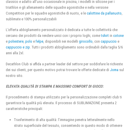
classico e adatto all’uso occasionale in piscina, i modelli in silicone per i
triathlon e gli allenamento delle squadre agonistiche e nella versione
Competition per le squadre agonistiche di nuoto, e le
calottine da pallanuoto
,
sublimate e 100% personalizzabili
L’offerta abbigliamento personalizzato è dedicata a tutte le collettività che
cercano dei prodotti da rendere unici con i proprio loghi, come
tshirt
in
cotone
e
poliestere
,
polo
e
felpe
, disponibili nei modelli
girocollo
, con
cappuccio
e
cappuccio e zip
. Tutti i prodotti abbigliamento sono ordinabili dalla taglia 5/6
anni alla 2xl.
Decathlon Club si affida a partner leader del settore per soddisfare le richieste
dei sui clienti, per questo motivo potrai trovare le offerte dedicate di
Joma
sul
nostro sito.
ELEVATA QUALITÀ DI STAMPA E MASSIMO COMFORT DI GIOCO:
Il procedimento di stampa utilizzato per la personalizzazione completi club ti
garantisce la qualità più elevata. Il processo di SUBLIMAZIONE presenta 2
caratteristiche principali:
Trasferimento di alta qualità: l’immagine penetra letteralmente nello
strato superficiale del tessuto, consentendo in questo modo di ottenere