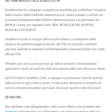
UN TEAM DEDICATO ALLE SCUOLE E LE PA
Decathlonclub ha sviluppato competenze specifiche per soddisfare l’esigenze
delle scuole e delle Pubbliche amministrazioni, Siamo presenti e abilitati nei
principali marketplace della Pubblica Amministrazione e in particolare sul
MEPA di Consip, nei seguenti bandi: BENI: ATTREZZATURE SPORTIVE,
MUSICALI E RICREATIVE
Decathlon è vicino ai bisogni delle scuole italiane e, consapevole delle
esigenze di pubblicità legate al mondo del PON, ha costruito un’offerta
apposita dedicata ai materiali e all’abbigliamento personalizzabile con i loghi
ufficiali PON.
Offriamo una carta scuola per tutti gli istituti scolastici che desiderano
agevolare lo sport ed usufruire dell’associazione delle carte dei propri alunni.
Dal 2016 inoltre, Decathlon Club, si impegna a promuovere l’attività sportiva
nelle scuole di ogni ordine e grado, in tutta Italia, attraverso la scoperta di
nuove e inclusive discipline con l’aiuto dei propri sportivi e dei Club Gold.
ED INOLTRE…
Non vendiamo solo abbigliamento, nella nostra offerta sono presenti tanti
accessori
indispensabili per l’allenamento e la pratica agonistica della tua