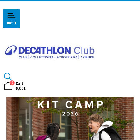
menu
0
Cart
0,00
€