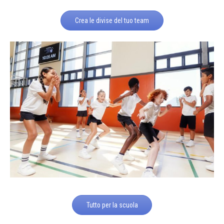
Crea le divise del tuo team
Tutto per la scuola