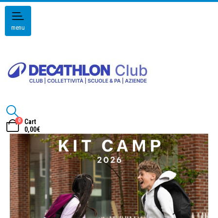
menu
0
Cart
0,00
€