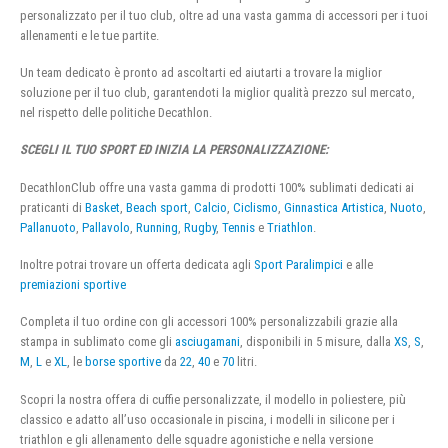
personalizzato per il tuo club, oltre ad una vasta gamma di accessori per i tuoi
allenamenti e le tue partite.
Un team dedicato è pronto ad ascoltarti ed aiutarti a trovare la miglior
soluzione per il tuo club, garantendoti la miglior qualità prezzo sul mercato,
nel rispetto delle politiche Decathlon.
SCEGLI IL TUO SPORT ED INIZIA LA PERSONALIZZAZIONE:
DecathlonClub offre una vasta gamma di prodotti 100% sublimati dedicati ai
praticanti di
Basket
,
Beach sport
,
Calcio
,
Ciclismo
,
Ginnastica Artistica
,
Nuoto
,
Pallanuoto
,
Pallavolo
,
Running
,
Rugby
,
Tennis
e
Triathlon
.
Inoltre potrai trovare un offerta dedicata agli
Sport Paralimpici
e alle
premiazioni sportive
Completa il tuo ordine con gli accessori 100% personalizzabili grazie alla
stampa in sublimato come gli
asciugamani
, disponibili in 5 misure, dalla
XS
,
S
,
M
,
L
e
XL
, le
borse sportive
da
22
,
40
e
70
litri.
Scopri la nostra offera di cuffie personalizzate, il modello in poliestere, più
classico e adatto all’uso occasionale in piscina, i modelli in silicone per i
triathlon e gli allenamento delle squadre agonistiche e nella versione