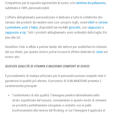
Competition per le squadre agonistiche di nuoto, e le
calottine da pallanuoto
,
sublimate e 100% personalizzabili
L’offerta abbigliamento personalizzato è dedicata a tutte le collettività che
cercano dei prodotti da rendere unici con i proprio loghi, come
tshirt
in
cotone
e
poliestere
,
polo
e
felpe
, disponibili nei modelli
girocollo
, con
cappuccio
e
cappuccio e zip
. Tutti i prodotti abbigliamento sono ordinabili dalla taglia 5/6
anni alla 2xl.
Decathlon Club si affida a partner leader del settore per soddisfare le richieste
dei sui clienti, per questo motivo potrai trovare le offerte dedicate di
Joma
sul
nostro sito.
ELEVATA QUALITÀ DI STAMPA E MASSIMO COMFORT DI GIOCO:
Il procedimento di stampa utilizzato per la personalizzazione completi club ti
garantisce la qualità più elevata. Il processo di SUBLIMAZIONE presenta 2
caratteristiche principali:
Trasferimento di alta qualità: l’immagine penetra letteralmente nello
strato superficiale del tessuto, consentendo in questo modo di ottenere
un prodotto perfettamente omogeneo a contatto con la pelle
(contrariamente alla tecnica del flocking, in cui l’immagine è applicata al