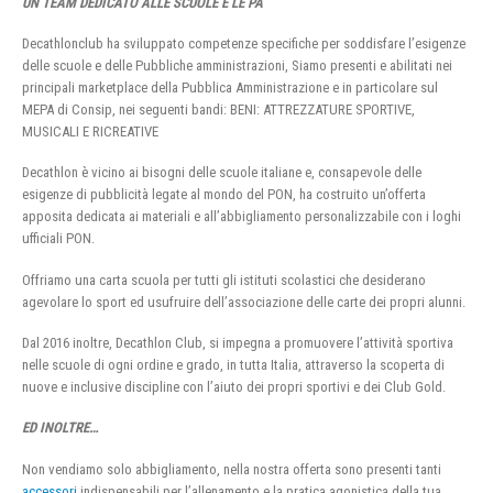
UN TEAM DEDICATO ALLE SCUOLE E LE PA
Decathlonclub ha sviluppato competenze specifiche per soddisfare l’esigenze
delle scuole e delle Pubbliche amministrazioni, Siamo presenti e abilitati nei
principali marketplace della Pubblica Amministrazione e in particolare sul
MEPA di Consip, nei seguenti bandi: BENI: ATTREZZATURE SPORTIVE,
MUSICALI E RICREATIVE
Decathlon è vicino ai bisogni delle scuole italiane e, consapevole delle
esigenze di pubblicità legate al mondo del PON, ha costruito un’offerta
apposita dedicata ai materiali e all’abbigliamento personalizzabile con i loghi
ufficiali PON.
Offriamo una carta scuola per tutti gli istituti scolastici che desiderano
agevolare lo sport ed usufruire dell’associazione delle carte dei propri alunni.
Dal 2016 inoltre, Decathlon Club, si impegna a promuovere l’attività sportiva
nelle scuole di ogni ordine e grado, in tutta Italia, attraverso la scoperta di
nuove e inclusive discipline con l’aiuto dei propri sportivi e dei Club Gold.
ED INOLTRE…
Non vendiamo solo abbigliamento, nella nostra offerta sono presenti tanti
accessori
indispensabili per l’allenamento e la pratica agonistica della tua