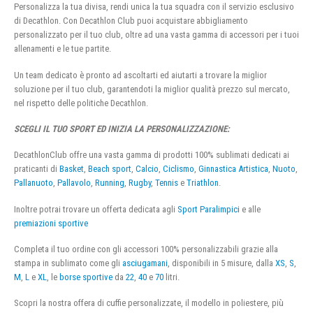
Personalizza la tua divisa, rendi unica la tua squadra con il servizio esclusivo
di Decathlon. Con Decathlon Club puoi acquistare abbigliamento
personalizzato per il tuo club, oltre ad una vasta gamma di accessori per i tuoi
allenamenti e le tue partite.
Un team dedicato è pronto ad ascoltarti ed aiutarti a trovare la miglior
soluzione per il tuo club, garantendoti la miglior qualità prezzo sul mercato,
nel rispetto delle politiche Decathlon.
SCEGLI IL TUO SPORT ED INIZIA LA PERSONALIZZAZIONE:
DecathlonClub offre una vasta gamma di prodotti 100% sublimati dedicati ai
praticanti di
Basket
,
Beach sport
,
Calcio
,
Ciclismo
,
Ginnastica Artistica
,
Nuoto
,
Pallanuoto
,
Pallavolo
,
Running
,
Rugby
,
Tennis
e
Triathlon
.
Inoltre potrai trovare un offerta dedicata agli
Sport Paralimpici
e alle
premiazioni sportive
Completa il tuo ordine con gli accessori 100% personalizzabili grazie alla
stampa in sublimato come gli
asciugamani
, disponibili in 5 misure, dalla
XS
,
S
,
M
,
L
e
XL
, le
borse sportive
da
22
,
40
e
70
litri.
Scopri la nostra offera di cuffie personalizzate, il modello in poliestere, più