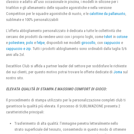
classico e adatto all’uso occasionale in piscina, i modelli in silicone per i
triathlon e gli allenamento delle squadre agonistiche e nella versione
Competition per le squadre agonistiche di nuoto, e le
calottine da pallanuoto
,
sublimate e 100% personalizzabili
L’offerta abbigliamento personalizzato è dedicata a tutte le collettività che
cercano dei prodotti da rendere unici con i proprio loghi, come
tshirt
in
cotone
e
poliestere
,
polo
e
felpe
, disponibili nei modelli
girocollo
, con
cappuccio
e
cappuccio e zip
. Tutti i prodotti abbigliamento sono ordinabili dalla taglia 5/6
anni alla 2xl.
Decathlon Club si affida a partner leader del settore per soddisfare le richieste
dei sui clienti, per questo motivo potrai trovare le offerte dedicate di
Joma
sul
nostro sito.
ELEVATA QUALITÀ DI STAMPA E MASSIMO COMFORT DI GIOCO:
Il procedimento di stampa utilizzato per la personalizzazione completi club ti
garantisce la qualità più elevata. Il processo di SUBLIMAZIONE presenta 2
caratteristiche principali:
Trasferimento di alta qualità: l’immagine penetra letteralmente nello
strato superficiale del tessuto, consentendo in questo modo di ottenere