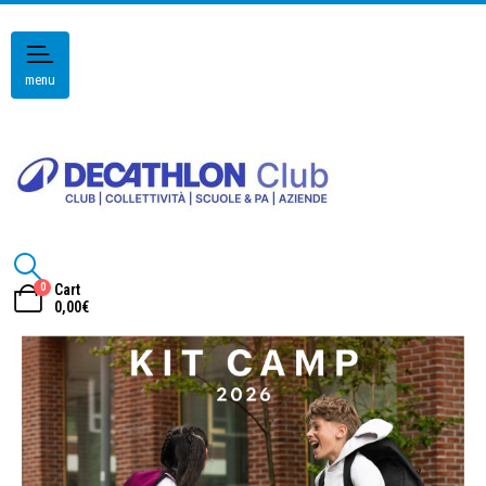
menu
0
Cart
0,00
€