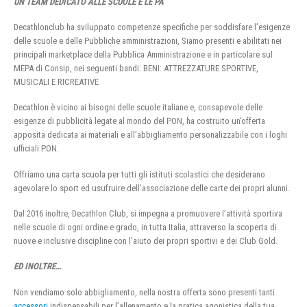
UN TEAM DEDICATO ALLE SCUOLE E LE PA
Decathlonclub ha sviluppato competenze specifiche per soddisfare l’esigenze
delle scuole e delle Pubbliche amministrazioni, Siamo presenti e abilitati nei
principali marketplace della Pubblica Amministrazione e in particolare sul
MEPA di Consip, nei seguenti bandi: BENI: ATTREZZATURE SPORTIVE,
MUSICALI E RICREATIVE
Decathlon è vicino ai bisogni delle scuole italiane e, consapevole delle
esigenze di pubblicità legate al mondo del PON, ha costruito un’offerta
apposita dedicata ai materiali e all’abbigliamento personalizzabile con i loghi
ufficiali PON.
Offriamo una carta scuola per tutti gli istituti scolastici che desiderano
agevolare lo sport ed usufruire dell’associazione delle carte dei propri alunni.
Dal 2016 inoltre, Decathlon Club, si impegna a promuovere l’attività sportiva
nelle scuole di ogni ordine e grado, in tutta Italia, attraverso la scoperta di
nuove e inclusive discipline con l’aiuto dei propri sportivi e dei Club Gold.
ED INOLTRE…
Non vendiamo solo abbigliamento, nella nostra offerta sono presenti tanti
accessori
indispensabili per l’allenamento e la pratica agonistica della tua