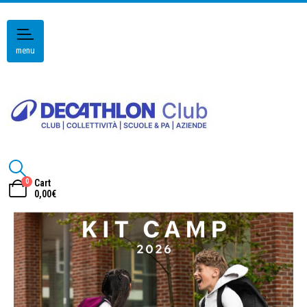
menu
0
Cart
0,00
€