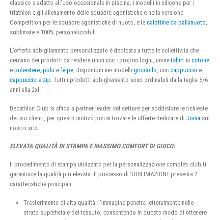
classico e adatto all’uso occasionale in piscina, i modelli in silicone per i
triathlon e gli allenamento delle squadre agonistiche e nella versione
Competition per le squadre agonistiche di nuoto, e le
calottine da pallanuoto
,
sublimate e 100% personalizzabili
L’offerta abbigliamento personalizzato è dedicata a tutte le collettività che
cercano dei prodotti da rendere unici con i proprio loghi, come
tshirt
in
cotone
e
poliestere
,
polo
e
felpe
, disponibili nei modelli
girocollo
, con
cappuccio
e
cappuccio e zip
. Tutti i prodotti abbigliamento sono ordinabili dalla taglia 5/6
anni alla 2xl.
Decathlon Club si affida a partner leader del settore per soddisfare le richieste
dei sui clienti, per questo motivo potrai trovare le offerte dedicate di
Joma
sul
nostro sito.
ELEVATA QUALITÀ DI STAMPA E MASSIMO COMFORT DI GIOCO:
Il procedimento di stampa utilizzato per la personalizzazione completi club ti
garantisce la qualità più elevata. Il processo di SUBLIMAZIONE presenta 2
caratteristiche principali:
Trasferimento di alta qualità: l’immagine penetra letteralmente nello
strato superficiale del tessuto, consentendo in questo modo di ottenere