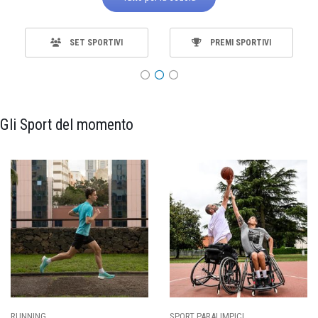
SET SPORTIVI
PREMI SPORTIVI
Gli Sport del momento
RT PARALIMPICI
CALCIO
BA