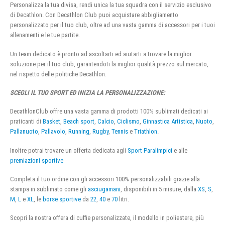
Personalizza la tua divisa, rendi unica la tua squadra con il servizio esclusivo
di Decathlon. Con Decathlon Club puoi acquistare abbigliamento
personalizzato per il tuo club, oltre ad una vasta gamma di accessori per i tuoi
allenamenti e le tue partite.
Un team dedicato è pronto ad ascoltarti ed aiutarti a trovare la miglior
soluzione per il tuo club, garantendoti la miglior qualità prezzo sul mercato,
nel rispetto delle politiche Decathlon.
SCEGLI IL TUO SPORT ED INIZIA LA PERSONALIZZAZIONE:
DecathlonClub offre una vasta gamma di prodotti 100% sublimati dedicati ai
praticanti di
Basket
,
Beach sport
,
Calcio
,
Ciclismo
,
Ginnastica Artistica
,
Nuoto
,
Pallanuoto
,
Pallavolo
,
Running
,
Rugby
,
Tennis
e
Triathlon
.
Inoltre potrai trovare un offerta dedicata agli
Sport Paralimpici
e alle
premiazioni sportive
Completa il tuo ordine con gli accessori 100% personalizzabili grazie alla
stampa in sublimato come gli
asciugamani
, disponibili in 5 misure, dalla
XS
,
S
,
M
,
L
e
XL
, le
borse sportive
da
22
,
40
e
70
litri.
Scopri la nostra offera di cuffie personalizzate, il modello in poliestere, più