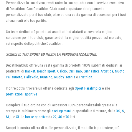
Personalizza la tua divisa, rendi unica la tua squadra con il servizio esclusivo
di Decathlon. Con Decathlon Club puoi acquistare abbigliamento
personalizzato per il tuo club, oltre ad una vasta gamma di accessori per i tuoi
allenamenti e le tue partite.
Un team dedicato è pronto ad ascoltarti ed aiutarti a trovare la miglior
soluzione per il tuo club, garantendoti la miglior qualità prezzo sul mercato,
nel rispetto delle politiche Decathlon.
SCEGLI IL TUO SPORT ED INIZIA LA PERSONALIZZAZIONE:
DecathlonClub offre una vasta gamma di prodotti 100% sublimati dedicati ai
praticanti di
Basket
,
Beach sport
,
Calcio
,
Ciclismo
,
Ginnastica Artistica
,
Nuoto
,
Pallanuoto
,
Pallavolo
,
Running
,
Rugby
,
Tennis
e
Triathlon
.
Inoltre potrai trovare un offerta dedicata agli
Sport Paralimpici
e alle
premiazioni sportive
Completa il tuo ordine con gli accessori 100% personalizzabili grazie alla
stampa in sublimato come gli
asciugamani
, disponibili in 5 misure, dalla
XS
,
S
,
M
,
L
e
XL
, le
borse sportive
da
22
,
40
e
70
litri.
Scopri la nostra offera di cuffie personalizzate, il modello in poliestere, più