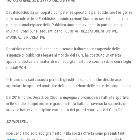
UN TEAM DEDICATO ALLE SCUOLE E LE PA
Decathlonclub ha sviluppato competenze specifiche per soddisfare l’esigenze
delle scuole e delle Pubbliche amministrazioni, Siamo presenti e abilitati nei
principali marketplace della Pubblica Amministrazione e in particolare sul
MEPA di Consip, nei seguenti bandi: BENI: ATTREZZATURE SPORTIVE,
MUSICALI E RICREATIVE
Decathlon è vicino ai bisogni delle scuole italiane e, consapevole delle
esigenze di pubblicità legate al mondo del PON, ha costruito un’offerta
apposita dedicata ai materiali e all’abbigliamento personalizzabile con i loghi
ufficiali PON.
Offriamo una carta scuola per tutti gli istituti scolastici che desiderano
agevolare lo sport ed usufruire dell’associazione delle carte dei propri alunni.
Dal 2016 inoltre, Decathlon Club, si impegna a promuovere l’attività sportiva
nelle scuole di ogni ordine e grado, in tutta Italia, attraverso la scoperta di
nuove e inclusive discipline con l’aiuto dei propri sportivi e dei Club Gold.
ED INOLTRE…
Non vendiamo solo abbigliamento, nella nostra offerta sono presenti tanti
accessori
indispensabili per l’allenamento e la pratica agonistica della tua