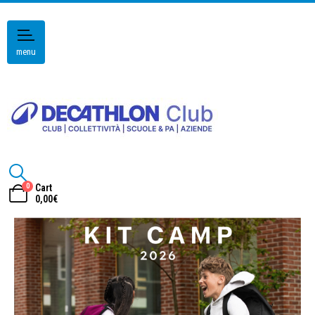
menu
0
Cart
0,00
€