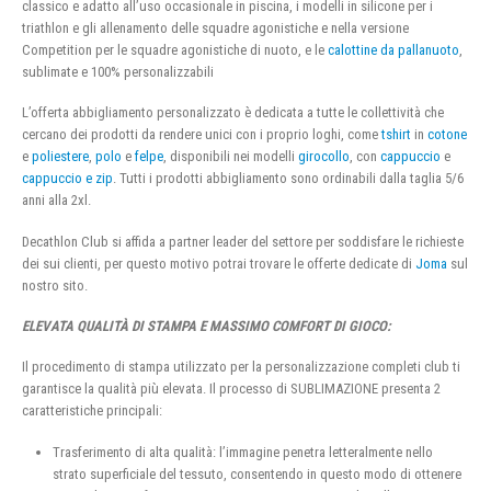
classico e adatto all’uso occasionale in piscina, i modelli in silicone per i
triathlon e gli allenamento delle squadre agonistiche e nella versione
Competition per le squadre agonistiche di nuoto, e le
calottine da pallanuoto
,
sublimate e 100% personalizzabili
L’offerta abbigliamento personalizzato è dedicata a tutte le collettività che
cercano dei prodotti da rendere unici con i proprio loghi, come
tshirt
in
cotone
e
poliestere
,
polo
e
felpe
, disponibili nei modelli
girocollo
, con
cappuccio
e
cappuccio e zip
. Tutti i prodotti abbigliamento sono ordinabili dalla taglia 5/6
anni alla 2xl.
Decathlon Club si affida a partner leader del settore per soddisfare le richieste
dei sui clienti, per questo motivo potrai trovare le offerte dedicate di
Joma
sul
nostro sito.
ELEVATA QUALITÀ DI STAMPA E MASSIMO COMFORT DI GIOCO:
Il procedimento di stampa utilizzato per la personalizzazione completi club ti
garantisce la qualità più elevata. Il processo di SUBLIMAZIONE presenta 2
caratteristiche principali:
Trasferimento di alta qualità: l’immagine penetra letteralmente nello
strato superficiale del tessuto, consentendo in questo modo di ottenere