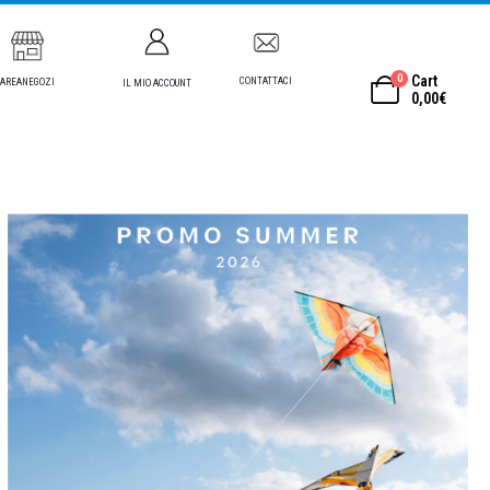
0
Cart
CONTATTACI
AREANEGOZI
IL MIO ACCOUNT
0,00
€