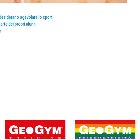
e desiderano agevolare lo sport,
arte dei propri alunni
a