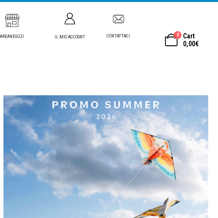
0
Cart
CONTATTACI
AREANEGOZI
IL MIO ACCOUNT
0,00
€