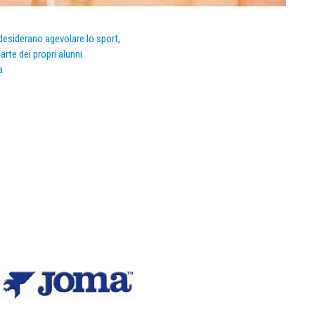
e desiderano agevolare lo sport,
arte dei propri alunni
a