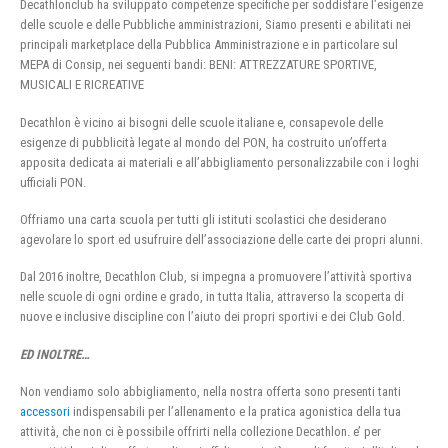
Decathlonclub ha sviluppato competenze specifiche per soddisfare l’esigenze
delle scuole e delle Pubbliche amministrazioni, Siamo presenti e abilitati nei
principali marketplace della Pubblica Amministrazione e in particolare sul
MEPA di Consip, nei seguenti bandi: BENI: ATTREZZATURE SPORTIVE,
MUSICALI E RICREATIVE
Decathlon è vicino ai bisogni delle scuole italiane e, consapevole delle
esigenze di pubblicità legate al mondo del PON, ha costruito un’offerta
apposita dedicata ai materiali e all’abbigliamento personalizzabile con i loghi
ufficiali PON.
Offriamo una carta scuola per tutti gli istituti scolastici che desiderano
agevolare lo sport ed usufruire dell’associazione delle carte dei propri alunni.
Dal 2016 inoltre, Decathlon Club, si impegna a promuovere l’attività sportiva
nelle scuole di ogni ordine e grado, in tutta Italia, attraverso la scoperta di
nuove e inclusive discipline con l’aiuto dei propri sportivi e dei Club Gold.
ED INOLTRE…
Non vendiamo solo abbigliamento, nella nostra offerta sono presenti tanti
accessori
indispensabili per l’allenamento e la pratica agonistica della tua
attività, che non ci è possibile offrirti nella collezione Decathlon. e’ per