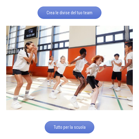
Crea le divise del tuo team
Tutto per la scuola