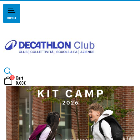
menu
0
Cart
0,00
€