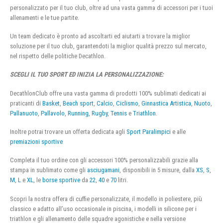
personalizzato per il tuo club, oltre ad una vasta gamma di accessori per i tuoi
allenamenti e le tue partite.
Un team dedicato è pronto ad ascoltarti ed aiutarti a trovare la miglior
soluzione per il tuo club, garantendoti la miglior qualità prezzo sul mercato,
nel rispetto delle politiche Decathlon.
SCEGLI IL TUO SPORT ED INIZIA LA PERSONALIZZAZIONE:
DecathlonClub offre una vasta gamma di prodotti 100% sublimati dedicati ai
praticanti di
Basket
,
Beach sport
,
Calcio
,
Ciclismo
,
Ginnastica Artistica
,
Nuoto
,
Pallanuoto
,
Pallavolo
,
Running
,
Rugby
,
Tennis
e
Triathlon
.
Inoltre potrai trovare un offerta dedicata agli
Sport Paralimpici
e alle
premiazioni sportive
Completa il tuo ordine con gli accessori 100% personalizzabili grazie alla
stampa in sublimato come gli
asciugamani
, disponibili in 5 misure, dalla
XS
,
S
,
M
,
L
e
XL
, le
borse sportive
da
22
,
40
e
70
litri.
Scopri la nostra offera di cuffie personalizzate, il modello in poliestere, più
classico e adatto all’uso occasionale in piscina, i modelli in silicone per i
triathlon e gli allenamento delle squadre agonistiche e nella versione