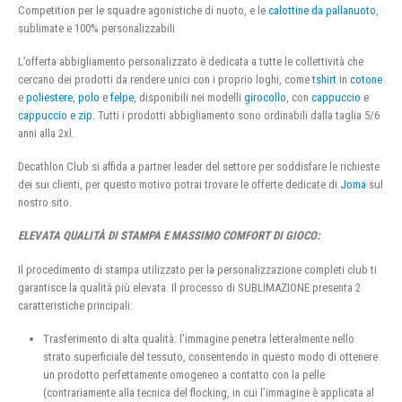
Competition per le squadre agonistiche di nuoto, e le
calottine da pallanuoto
,
sublimate e 100% personalizzabili
L’offerta abbigliamento personalizzato è dedicata a tutte le collettività che
cercano dei prodotti da rendere unici con i proprio loghi, come
tshirt
in
cotone
e
poliestere
,
polo
e
felpe
, disponibili nei modelli
girocollo
, con
cappuccio
e
cappuccio e zip
. Tutti i prodotti abbigliamento sono ordinabili dalla taglia 5/6
anni alla 2xl.
Decathlon Club si affida a partner leader del settore per soddisfare le richieste
dei sui clienti, per questo motivo potrai trovare le offerte dedicate di
Joma
sul
nostro sito.
ELEVATA QUALITÀ DI STAMPA E MASSIMO COMFORT DI GIOCO:
Il procedimento di stampa utilizzato per la personalizzazione completi club ti
garantisce la qualità più elevata. Il processo di SUBLIMAZIONE presenta 2
caratteristiche principali:
Trasferimento di alta qualità: l’immagine penetra letteralmente nello
strato superficiale del tessuto, consentendo in questo modo di ottenere
un prodotto perfettamente omogeneo a contatto con la pelle
(contrariamente alla tecnica del flocking, in cui l’immagine è applicata al