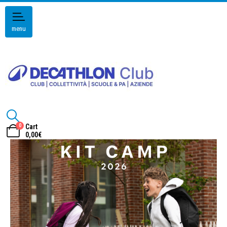
menu
0
Cart
0,00
€