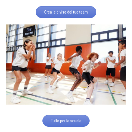
Crea le divise del tuo team
Tutto per la scuola