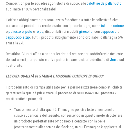
Competition per le squadre agonistiche di nuoto, e le
calottine da pallanuoto
,
sublimate e 100% personalizzabili
L’offerta abbigliamento personalizzato è dedicata a tutte le collettività che
cercano dei prodotti da rendere unici con i proprio loghi, come
tshirt
in
cotone
e
poliestere
,
polo
e
felpe
, disponibili nei modelli
girocollo
, con
cappuccio
e
cappuccio e zip
. Tutti i prodotti abbigliamento sono ordinabili dalla taglia 5/6
anni alla 2xl.
Decathlon Club si affida a partner leader del settore per soddisfare le richieste
dei sui clienti, per questo motivo potrai trovare le offerte dedicate di
Joma
sul
nostro sito.
ELEVATA QUALITÀ DI STAMPA E MASSIMO COMFORT DI GIOCO:
Il procedimento di stampa utilizzato per la personalizzazione completi club ti
garantisce la qualità più elevata. Il processo di SUBLIMAZIONE presenta 2
caratteristiche principali:
Trasferimento di alta qualità: l’immagine penetra letteralmente nello
strato superficiale del tessuto, consentendo in questo modo di ottenere
un prodotto perfettamente omogeneo a contatto con la pelle
(contrariamente alla tecnica del flocking, in cui l’immagine è applicata al