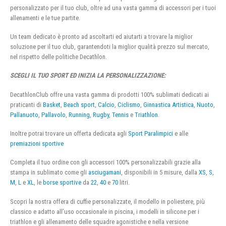
personalizzato per il tuo club, oltre ad una vasta gamma di accessori per i tuoi
allenamenti e le tue partite.
Un team dedicato è pronto ad ascoltarti ed aiutarti a trovare la miglior
soluzione per il tuo club, garantendoti la miglior qualità prezzo sul mercato,
nel rispetto delle politiche Decathlon.
SCEGLI IL TUO SPORT ED INIZIA LA PERSONALIZZAZIONE:
DecathlonClub offre una vasta gamma di prodotti 100% sublimati dedicati ai
praticanti di
Basket
,
Beach sport
,
Calcio
,
Ciclismo
,
Ginnastica Artistica
,
Nuoto
,
Pallanuoto
,
Pallavolo
,
Running
,
Rugby
,
Tennis
e
Triathlon
.
Inoltre potrai trovare un offerta dedicata agli
Sport Paralimpici
e alle
premiazioni sportive
Completa il tuo ordine con gli accessori 100% personalizzabili grazie alla
stampa in sublimato come gli
asciugamani
, disponibili in 5 misure, dalla
XS
,
S
,
M
,
L
e
XL
, le
borse sportive
da
22
,
40
e
70
litri.
Scopri la nostra offera di cuffie personalizzate, il modello in poliestere, più
classico e adatto all’uso occasionale in piscina, i modelli in silicone per i
triathlon e gli allenamento delle squadre agonistiche e nella versione