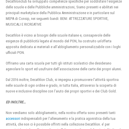
Decathlonclub ha sviluppato competenze specifiche per soddisfare l’esigenze
delle scuole e delle Pubbliche amministrazioni, Siamo presenti e abilitati nei
principali marketplace della Pubblica Amministrazione e in particolare sul
MEPA di Consip, nei seguenti bandi: BENI: ATTREZZATURE SPORTIVE,
MUSICALI E RICREATIVE
Decathlon è vicino ai bisogni delle scuole italiane e, consapevole delle
esigenze di pubblicità legate al mondo del PON, ha costruito un’offerta
apposita dedicata ai materiali e all’abbigliamento personalizzabile con i loghi
ufficiali PON.
Offriamo una carta scuola per tutti gli istituti scolastici che desiderano
agevolare lo sport ed usufruire dell’associazione delle carte dei propri alunni.
Dal 2016 inoltre, Decathlon Club, si impegna a promuovere l’attività sportiva
nelle scuole di ogni ordine e grado, in tutta Italia, attraverso la scoperta di
nuove e inclusive discipline con l’aiuto dei propri sportivi e dei Club Gold.
ED INOLTRE…
Non vendiamo solo abbigliamento, nella nostra offerta sono presenti tanti
accessori
indispensabili per l’allenamento e la pratica agonistica della tua
attività, che non ci è possibile offrirti nella collezione Decathlon. e’ per