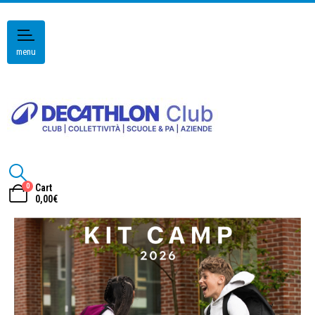
menu
0
Cart
0,00
€