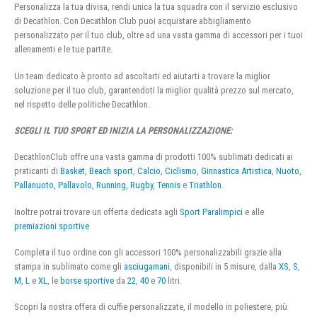
Personalizza la tua divisa, rendi unica la tua squadra con il servizio esclusivo
di Decathlon. Con Decathlon Club puoi acquistare abbigliamento
personalizzato per il tuo club, oltre ad una vasta gamma di accessori per i tuoi
allenamenti e le tue partite.
Un team dedicato è pronto ad ascoltarti ed aiutarti a trovare la miglior
soluzione per il tuo club, garantendoti la miglior qualità prezzo sul mercato,
nel rispetto delle politiche Decathlon.
SCEGLI IL TUO SPORT ED INIZIA LA PERSONALIZZAZIONE:
DecathlonClub offre una vasta gamma di prodotti 100% sublimati dedicati ai
praticanti di
Basket
,
Beach sport
,
Calcio
,
Ciclismo
,
Ginnastica Artistica
,
Nuoto
,
Pallanuoto
,
Pallavolo
,
Running
,
Rugby
,
Tennis
e
Triathlon
.
Inoltre potrai trovare un offerta dedicata agli
Sport Paralimpici
e alle
premiazioni sportive
Completa il tuo ordine con gli accessori 100% personalizzabili grazie alla
stampa in sublimato come gli
asciugamani
, disponibili in 5 misure, dalla
XS
,
S
,
M
,
L
e
XL
, le
borse sportive
da
22
,
40
e
70
litri.
Scopri la nostra offera di cuffie personalizzate, il modello in poliestere, più