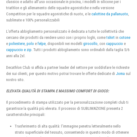
classico e adatto all’uso occasionale in piscina, i modelli in silicone per i
triathlon e gli allenamento delle squadre agonistiche e nella versione
Competition per le squadre agonistiche di nuoto, e le
calottine da pallanuoto
,
sublimate e 100% personalizzabili
L’offerta abbigliamento personalizzato è dedicata a tutte le collettività che
cercano dei prodotti da rendere unici con i proprio loghi, come
tshirt
in
cotone
e
poliestere
,
polo
e
felpe
, disponibili nei modelli
girocollo
, con
cappuccio
e
cappuccio e zip
. Tutti i prodotti abbigliamento sono ordinabili dalla taglia 5/6
anni alla 2xl.
Decathlon Club si affida a partner leader del settore per soddisfare le richieste
dei sui clienti, per questo motivo potrai trovare le offerte dedicate di
Joma
sul
nostro sito.
ELEVATA QUALITÀ DI STAMPA E MASSIMO COMFORT DI GIOCO:
Il procedimento di stampa utilizzato per la personalizzazione completi club ti
garantisce la qualità più elevata. Il processo di SUBLIMAZIONE presenta 2
caratteristiche principali:
Trasferimento di alta qualità: l’immagine penetra letteralmente nello
strato superficiale del tessuto, consentendo in questo modo di ottenere