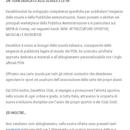
UN TEAM DEDICATO ALLE SCUOLE E LE PA
Decathlonclub ha sviluppato competenze specifiche per soddisfare l’esigenze
delle scuole e delle Pubbliche amministrazioni, Siamo presenti e abilitati nei
principali marketplace della Pubblica Amministrazione e in particolare sul
MEPA di Consip, nei seguenti bandi: BENI: ATTREZZATURE SPORTIVE,
MUSICALI E RICREATIVE
Decathlon è vicino ai bisogni delle scuole italiane e, consapevole delle
esigenze di pubblicità legate al mondo del PON, ha costruito un’offerta
apposita dedicata ai materiali e all’abbigliamento personalizzabile con i loghi
ufficiali PON.
Offriamo una carta scuola per tutti gli istituti scolastici che desiderano
agevolare lo sport ed usufruire dell’associazione delle carte dei propri alunni.
Dal 2016 inoltre, Decathlon Club, si impegna a promuovere l’attività sportiva
nelle scuole di ogni ordine e grado, in tutta Italia, attraverso la scoperta di
nuove e inclusive discipline con l’aiuto dei propri sportivi e dei Club Gold.
ED INOLTRE…
Non vendiamo solo abbigliamento, nella nostra offerta sono presenti tanti
accessori
indispensabili per l’allenamento e la pratica agonistica della tua