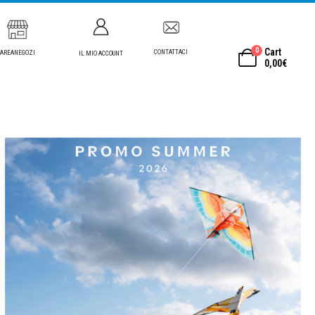
0
Cart
CONTATTACI
AREANEGOZI
IL MIO ACCOUNT
0,00
€