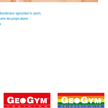
e desiderano agevolare lo sport,
arte dei propri alunni
a