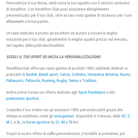
Personalizza la tua divisa, rendi unica la tua squadra con il servizio esclusivo
di Decathlon. Con Decathlon Club puoi acquistare abbigliamento
personalizzato per il tuo club, oltre ad una vasta gamma di accessori per i tuoi
allenamenti e le tue partite.
Un team dedicato è pronto ad ascoltarti ed aiutarti a trovare la miglior
soluzione per il tuo club, garantendoti la miglior qualità prezzo sul mercato,
nel rispetto delle politiche Decathlon.
SCEGLI IL TUO SPORT ED INIZIA LA PERSONALIZZAZIONE:
DecathlonClub offre una vasta gamma di prodotti 100% sublimati dedicati ai
praticanti di
Basket
,
Beach sport
,
Calcio
,
Ciclismo
,
Ginnastica Artistica
,
Nuoto
,
Pallanuoto
,
Pallavolo
,
Running
,
Rugby
,
Tennis
e
Triathlon
.
Inoltre potrai trovare un offerta dedicata agli
Sport Paralimpici
e alle
premiazioni sportive
Completa il tuo ordine con gli accessori 100% personalizzabili grazie alla
stampa in sublimato come gli
asciugamani
, disponibili in 5 misure, dalla
XS
,
S
,
M
,
L
e
XL
, le
borse sportive
da
22
,
40
e
70
litri.
Scopri la nostra offera di cuffie personalizzate, il modello in poliestere, più