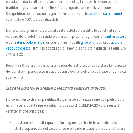
classico e adatto all’uso occasionale in piscina, i modelli in silicone per i
triathlon e gli allenamento delle squadre agonistiche e nella versione
Competition per le squadre agonistiche di nuoto, e le
calottine da pallanuoto
,
sublimate e 100% personalizzabili
L’offerta abbigliamento personalizzato è dedicata a tutte le collettività che
cercano dei prodotti da rendere unici con i proprio loghi, come
tshirt
in
cotone
e
poliestere
,
polo
e
felpe
, disponibili nei modelli
girocollo
, con
cappuccio
e
cappuccio e zip
. Tutti i prodotti abbigliamento sono ordinabili dalla taglia 5/6
anni alla 2xl.
Decathlon Club si affida a partner leader del settore per soddisfare le richieste
dei sui clienti, per questo motivo potrai trovare le offerte dedicate di
Joma
sul
nostro sito.
ELEVATA QUALITÀ DI STAMPA E MASSIMO COMFORT DI GIOCO:
Il procedimento di stampa utilizzato per la personalizzazione completi club ti
garantisce la qualità più elevata. Il processo di SUBLIMAZIONE presenta 2
caratteristiche principali:
Trasferimento di alta qualità: l’immagine penetra letteralmente nello
strato superficiale del tessuto, consentendo in questo modo di ottenere