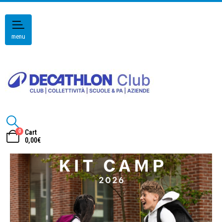
menu
0
Cart
0,00
€