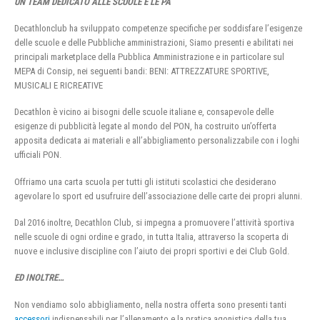
UN TEAM DEDICATO ALLE SCUOLE E LE PA
Decathlonclub ha sviluppato competenze specifiche per soddisfare l’esigenze
delle scuole e delle Pubbliche amministrazioni, Siamo presenti e abilitati nei
principali marketplace della Pubblica Amministrazione e in particolare sul
MEPA di Consip, nei seguenti bandi: BENI: ATTREZZATURE SPORTIVE,
MUSICALI E RICREATIVE
Decathlon è vicino ai bisogni delle scuole italiane e, consapevole delle
esigenze di pubblicità legate al mondo del PON, ha costruito un’offerta
apposita dedicata ai materiali e all’abbigliamento personalizzabile con i loghi
ufficiali PON.
Offriamo una carta scuola per tutti gli istituti scolastici che desiderano
agevolare lo sport ed usufruire dell’associazione delle carte dei propri alunni.
Dal 2016 inoltre, Decathlon Club, si impegna a promuovere l’attività sportiva
nelle scuole di ogni ordine e grado, in tutta Italia, attraverso la scoperta di
nuove e inclusive discipline con l’aiuto dei propri sportivi e dei Club Gold.
ED INOLTRE…
Non vendiamo solo abbigliamento, nella nostra offerta sono presenti tanti
accessori
indispensabili per l’allenamento e la pratica agonistica della tua