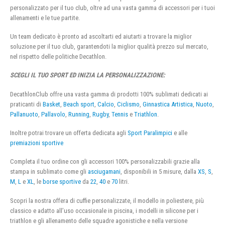
personalizzato per il tuo club, oltre ad una vasta gamma di accessori per i tuoi
allenamenti e le tue partite.
Un team dedicato è pronto ad ascoltarti ed aiutarti a trovare la miglior
soluzione per il tuo club, garantendoti la miglior qualità prezzo sul mercato,
nel rispetto delle politiche Decathlon.
SCEGLI IL TUO SPORT ED INIZIA LA PERSONALIZZAZIONE:
DecathlonClub offre una vasta gamma di prodotti 100% sublimati dedicati ai
praticanti di
Basket
,
Beach sport
,
Calcio
,
Ciclismo
,
Ginnastica Artistica
,
Nuoto
,
Pallanuoto
,
Pallavolo
,
Running
,
Rugby
,
Tennis
e
Triathlon
.
Inoltre potrai trovare un offerta dedicata agli
Sport Paralimpici
e alle
premiazioni sportive
Completa il tuo ordine con gli accessori 100% personalizzabili grazie alla
stampa in sublimato come gli
asciugamani
, disponibili in 5 misure, dalla
XS
,
S
,
M
,
L
e
XL
, le
borse sportive
da
22
,
40
e
70
litri.
Scopri la nostra offera di cuffie personalizzate, il modello in poliestere, più
classico e adatto all’uso occasionale in piscina, i modelli in silicone per i
triathlon e gli allenamento delle squadre agonistiche e nella versione