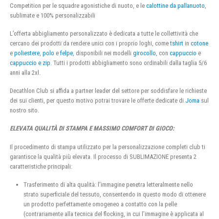
Competition per le squadre agonistiche di nuoto, e le
calottine da pallanuoto
,
sublimate e 100% personalizzabili
L’offerta abbigliamento personalizzato è dedicata a tutte le collettività che
cercano dei prodotti da rendere unici con i proprio loghi, come
tshirt
in
cotone
e
poliestere
,
polo
e
felpe
, disponibili nei modelli
girocollo
, con
cappuccio
e
cappuccio e zip
. Tutti i prodotti abbigliamento sono ordinabili dalla taglia 5/6
anni alla 2xl.
Decathlon Club si affida a partner leader del settore per soddisfare le richieste
dei sui clienti, per questo motivo potrai trovare le offerte dedicate di
Joma
sul
nostro sito.
ELEVATA QUALITÀ DI STAMPA E MASSIMO COMFORT DI GIOCO:
Il procedimento di stampa utilizzato per la personalizzazione completi club ti
garantisce la qualità più elevata. Il processo di SUBLIMAZIONE presenta 2
caratteristiche principali:
Trasferimento di alta qualità: l’immagine penetra letteralmente nello
strato superficiale del tessuto, consentendo in questo modo di ottenere
un prodotto perfettamente omogeneo a contatto con la pelle
(contrariamente alla tecnica del flocking, in cui l’immagine è applicata al