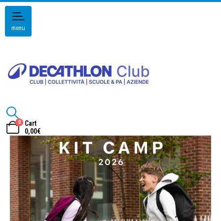
menu
0
Cart
0,00
€