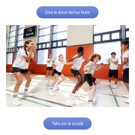
Crea le divise del tuo team
Tutto per la scuola