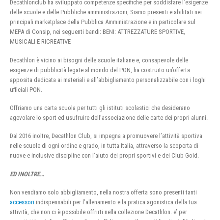
Decathlonclub ha sviluppato competenze specifiche per soddisfare l’esigenze
delle scuole e delle Pubbliche amministrazioni, Siamo presenti e abilitati nei
principali marketplace della Pubblica Amministrazione e in particolare sul
MEPA di Consip, nei seguenti bandi: BENI: ATTREZZATURE SPORTIVE,
MUSICALI E RICREATIVE
Decathlon è vicino ai bisogni delle scuole italiane e, consapevole delle
esigenze di pubblicità legate al mondo del PON, ha costruito un’offerta
apposita dedicata ai materiali e all’abbigliamento personalizzabile con i loghi
ufficiali PON.
Offriamo una carta scuola per tutti gli istituti scolastici che desiderano
agevolare lo sport ed usufruire dell’associazione delle carte dei propri alunni.
Dal 2016 inoltre, Decathlon Club, si impegna a promuovere l’attività sportiva
nelle scuole di ogni ordine e grado, in tutta Italia, attraverso la scoperta di
nuove e inclusive discipline con l’aiuto dei propri sportivi e dei Club Gold.
ED INOLTRE…
Non vendiamo solo abbigliamento, nella nostra offerta sono presenti tanti
accessori
indispensabili per l’allenamento e la pratica agonistica della tua
attività, che non ci è possibile offrirti nella collezione Decathlon. e’ per