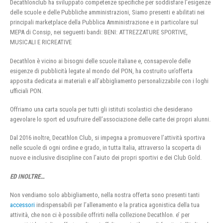
Decathlonclub ha sviluppato competenze specifiche per soddisfare l’esigenze
delle scuole e delle Pubbliche amministrazioni, Siamo presenti e abilitati nei
principali marketplace della Pubblica Amministrazione e in particolare sul
MEPA di Consip, nei seguenti bandi: BENI: ATTREZZATURE SPORTIVE,
MUSICALI E RICREATIVE
Decathlon è vicino ai bisogni delle scuole italiane e, consapevole delle
esigenze di pubblicità legate al mondo del PON, ha costruito un’offerta
apposita dedicata ai materiali e all’abbigliamento personalizzabile con i loghi
ufficiali PON.
Offriamo una carta scuola per tutti gli istituti scolastici che desiderano
agevolare lo sport ed usufruire dell’associazione delle carte dei propri alunni.
Dal 2016 inoltre, Decathlon Club, si impegna a promuovere l’attività sportiva
nelle scuole di ogni ordine e grado, in tutta Italia, attraverso la scoperta di
nuove e inclusive discipline con l’aiuto dei propri sportivi e dei Club Gold.
ED INOLTRE…
Non vendiamo solo abbigliamento, nella nostra offerta sono presenti tanti
accessori
indispensabili per l’allenamento e la pratica agonistica della tua
attività, che non ci è possibile offrirti nella collezione Decathlon. e’ per