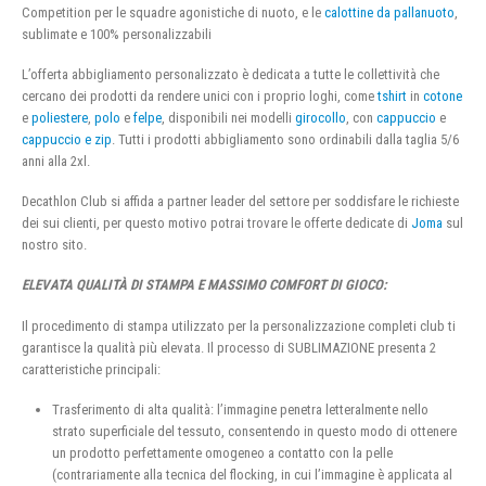
Competition per le squadre agonistiche di nuoto, e le
calottine da pallanuoto
,
sublimate e 100% personalizzabili
L’offerta abbigliamento personalizzato è dedicata a tutte le collettività che
cercano dei prodotti da rendere unici con i proprio loghi, come
tshirt
in
cotone
e
poliestere
,
polo
e
felpe
, disponibili nei modelli
girocollo
, con
cappuccio
e
cappuccio e zip
. Tutti i prodotti abbigliamento sono ordinabili dalla taglia 5/6
anni alla 2xl.
Decathlon Club si affida a partner leader del settore per soddisfare le richieste
dei sui clienti, per questo motivo potrai trovare le offerte dedicate di
Joma
sul
nostro sito.
ELEVATA QUALITÀ DI STAMPA E MASSIMO COMFORT DI GIOCO:
Il procedimento di stampa utilizzato per la personalizzazione completi club ti
garantisce la qualità più elevata. Il processo di SUBLIMAZIONE presenta 2
caratteristiche principali:
Trasferimento di alta qualità: l’immagine penetra letteralmente nello
strato superficiale del tessuto, consentendo in questo modo di ottenere
un prodotto perfettamente omogeneo a contatto con la pelle
(contrariamente alla tecnica del flocking, in cui l’immagine è applicata al