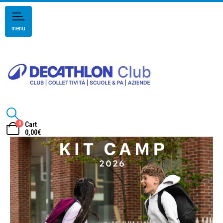
menu
0
Cart
0,00
€