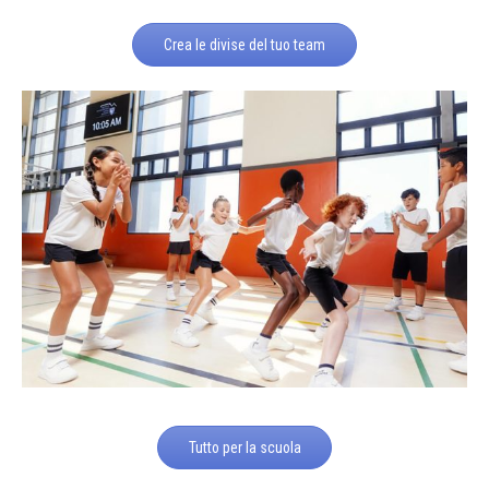
Crea le divise del tuo team
Tutto per la scuola