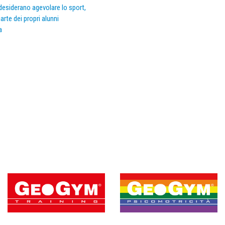
e desiderano agevolare lo sport,
arte dei propri alunni
a