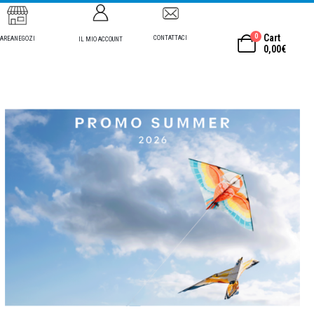
0
Cart
CONTATTACI
AREANEGOZI
IL MIO ACCOUNT
0,00
€