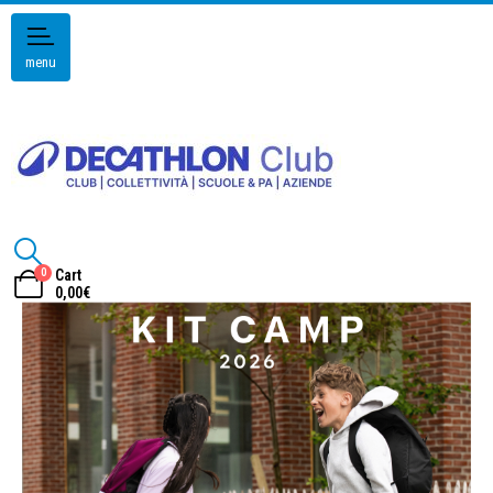
menu
0
Cart
0,00
€