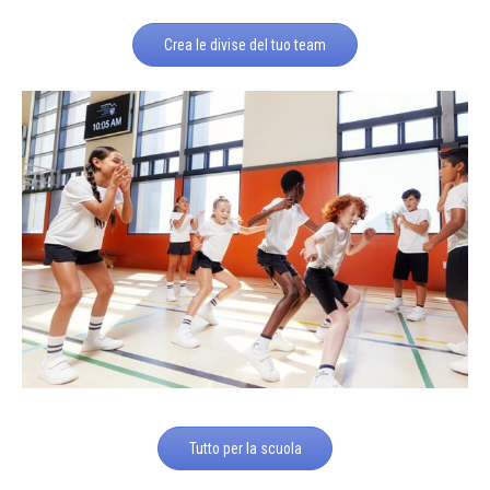
Crea le divise del tuo team
Tutto per la scuola