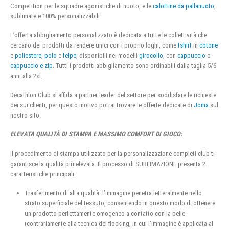
Competition per le squadre agonistiche di nuoto, e le
calottine da pallanuoto
,
sublimate e 100% personalizzabili
L’offerta abbigliamento personalizzato è dedicata a tutte le collettività che
cercano dei prodotti da rendere unici con i proprio loghi, come
tshirt
in
cotone
e
poliestere
,
polo
e
felpe
, disponibili nei modelli
girocollo
, con
cappuccio
e
cappuccio e zip
. Tutti i prodotti abbigliamento sono ordinabili dalla taglia 5/6
anni alla 2xl.
Decathlon Club si affida a partner leader del settore per soddisfare le richieste
dei sui clienti, per questo motivo potrai trovare le offerte dedicate di
Joma
sul
nostro sito.
ELEVATA QUALITÀ DI STAMPA E MASSIMO COMFORT DI GIOCO:
Il procedimento di stampa utilizzato per la personalizzazione completi club ti
garantisce la qualità più elevata. Il processo di SUBLIMAZIONE presenta 2
caratteristiche principali:
Trasferimento di alta qualità: l’immagine penetra letteralmente nello
strato superficiale del tessuto, consentendo in questo modo di ottenere
un prodotto perfettamente omogeneo a contatto con la pelle
(contrariamente alla tecnica del flocking, in cui l’immagine è applicata al