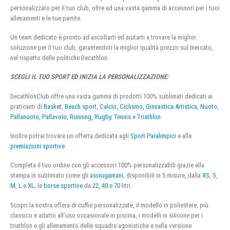
personalizzato per il tuo club, oltre ad una vasta gamma di accessori per i tuoi
allenamenti e le tue partite.
Un team dedicato è pronto ad ascoltarti ed aiutarti a trovare la miglior
soluzione per il tuo club, garantendoti la miglior qualità prezzo sul mercato,
nel rispetto delle politiche Decathlon.
SCEGLI IL TUO SPORT ED INIZIA LA PERSONALIZZAZIONE:
DecathlonClub offre una vasta gamma di prodotti 100% sublimati dedicati ai
praticanti di
Basket
,
Beach sport
,
Calcio
,
Ciclismo
,
Ginnastica Artistica
,
Nuoto
,
Pallanuoto
,
Pallavolo
,
Running
,
Rugby
,
Tennis
e
Triathlon
.
Inoltre potrai trovare un offerta dedicata agli
Sport Paralimpici
e alle
premiazioni sportive
Completa il tuo ordine con gli accessori 100% personalizzabili grazie alla
stampa in sublimato come gli
asciugamani
, disponibili in 5 misure, dalla
XS
,
S
,
M
,
L
e
XL
, le
borse sportive
da
22
,
40
e
70
litri.
Scopri la nostra offera di cuffie personalizzate, il modello in poliestere, più
classico e adatto all’uso occasionale in piscina, i modelli in silicone per i
triathlon e gli allenamento delle squadre agonistiche e nella versione