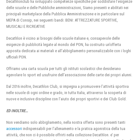
Decathlonclub ha sviluppato competenze specifiche per soddisfare l’esigenze
delle scuole e delle Pubbliche amministrazioni, Siamo presenti e abilitati nei
principali marketplace della Pubblica Amministrazione e in particolare sul
MEPA di Consip, nei seguenti bandi: BENI: ATTREZZATURE SPORTIVE,
MUSICALI E RICREATIVE
Decathlon è vicino ai bisogni delle scuole italiane e, consapevole delle
esigenze di pubblicità legate al mondo del PON, ha costruito un’offerta
apposita dedicata ai materiali e all’abbigliamento personalizzabile con i loghi
ufficiali PON.
Offriamo una carta scuola per tutti gli istituti scolastici che desiderano
agevolare lo sport ed usufruire dell’associazione delle carte dei propri alunni.
Dal 2016 inoltre, Decathlon Club, si impegna a promuovere l’attività sportiva
nelle scuole di ogni ordine e grado, in tutta Italia, attraverso la scoperta di
nuove e inclusive discipline con l’aiuto dei propri sportivi e dei Club Gold.
ED INOLTRE…
Non vendiamo solo abbigliamento, nella nostra offerta sono presenti tanti
accessori
indispensabili per l’allenamento e la pratica agonistica della tua
attività, che non ci è possibile offrirti nella collezione Decathlon. e’ per