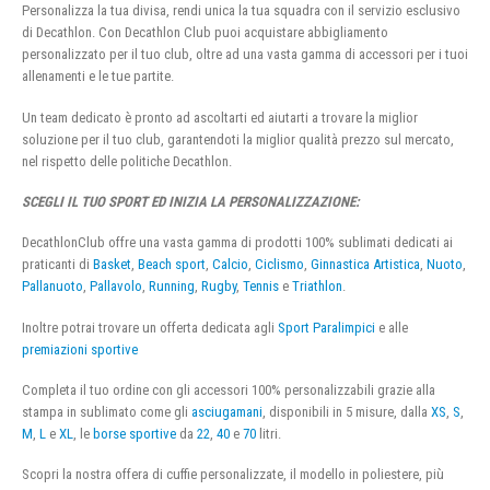
Personalizza la tua divisa, rendi unica la tua squadra con il servizio esclusivo
di Decathlon. Con Decathlon Club puoi acquistare abbigliamento
personalizzato per il tuo club, oltre ad una vasta gamma di accessori per i tuoi
allenamenti e le tue partite.
Un team dedicato è pronto ad ascoltarti ed aiutarti a trovare la miglior
soluzione per il tuo club, garantendoti la miglior qualità prezzo sul mercato,
nel rispetto delle politiche Decathlon.
SCEGLI IL TUO SPORT ED INIZIA LA PERSONALIZZAZIONE:
DecathlonClub offre una vasta gamma di prodotti 100% sublimati dedicati ai
praticanti di
Basket
,
Beach sport
,
Calcio
,
Ciclismo
,
Ginnastica Artistica
,
Nuoto
,
Pallanuoto
,
Pallavolo
,
Running
,
Rugby
,
Tennis
e
Triathlon
.
Inoltre potrai trovare un offerta dedicata agli
Sport Paralimpici
e alle
premiazioni sportive
Completa il tuo ordine con gli accessori 100% personalizzabili grazie alla
stampa in sublimato come gli
asciugamani
, disponibili in 5 misure, dalla
XS
,
S
,
M
,
L
e
XL
, le
borse sportive
da
22
,
40
e
70
litri.
Scopri la nostra offera di cuffie personalizzate, il modello in poliestere, più