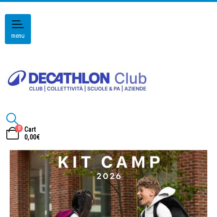
menu
0
Cart
0,00
€