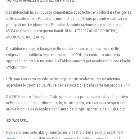
UN TEAM DEDICATO ALLE SCUOLE E LE PA
Decathlonclub ha sviluppato competenze specifiche per soddisfare l’esigenze
delle scuole e delle Pubbliche amministrazioni, Siamo presenti e abilitati nei
principali marketplace della Pubblica Amministrazione e in particolare sul
MEPA di Consip, nei seguenti bandi: BENI: ATTREZZATURE SPORTIVE,
MUSICALI E RICREATIVE
Decathlon è vicino ai bisogni delle scuole italiane e, consapevole delle
esigenze di pubblicità legate al mondo del PON, ha costruito un’offerta
apposita dedicata ai materiali e all’abbigliamento personalizzabile con i loghi
ufficiali PON.
Offriamo una carta scuola per tutti gli istituti scolastici che desiderano
agevolare lo sport ed usufruire dell’associazione delle carte dei propri alunni.
Dal 2016 inoltre, Decathlon Club, si impegna a promuovere l’attività sportiva
nelle scuole di ogni ordine e grado, in tutta Italia, attraverso la scoperta di
nuove e inclusive discipline con l’aiuto dei propri sportivi e dei Club Gold.
ED INOLTRE…
Non vendiamo solo abbigliamento, nella nostra offerta sono presenti tanti
accessori
indispensabili per l’allenamento e la pratica agonistica della tua