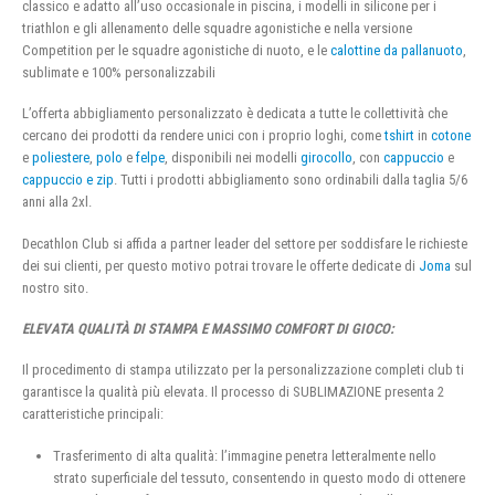
classico e adatto all’uso occasionale in piscina, i modelli in silicone per i
triathlon e gli allenamento delle squadre agonistiche e nella versione
Competition per le squadre agonistiche di nuoto, e le
calottine da pallanuoto
,
sublimate e 100% personalizzabili
L’offerta abbigliamento personalizzato è dedicata a tutte le collettività che
cercano dei prodotti da rendere unici con i proprio loghi, come
tshirt
in
cotone
e
poliestere
,
polo
e
felpe
, disponibili nei modelli
girocollo
, con
cappuccio
e
cappuccio e zip
. Tutti i prodotti abbigliamento sono ordinabili dalla taglia 5/6
anni alla 2xl.
Decathlon Club si affida a partner leader del settore per soddisfare le richieste
dei sui clienti, per questo motivo potrai trovare le offerte dedicate di
Joma
sul
nostro sito.
ELEVATA QUALITÀ DI STAMPA E MASSIMO COMFORT DI GIOCO:
Il procedimento di stampa utilizzato per la personalizzazione completi club ti
garantisce la qualità più elevata. Il processo di SUBLIMAZIONE presenta 2
caratteristiche principali:
Trasferimento di alta qualità: l’immagine penetra letteralmente nello
strato superficiale del tessuto, consentendo in questo modo di ottenere