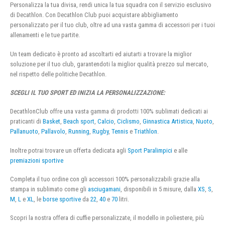
Personalizza la tua divisa, rendi unica la tua squadra con il servizio esclusivo
di Decathlon. Con Decathlon Club puoi acquistare abbigliamento
personalizzato per il tuo club, oltre ad una vasta gamma di accessori per i tuoi
allenamenti e le tue partite.
Un team dedicato è pronto ad ascoltarti ed aiutarti a trovare la miglior
soluzione per il tuo club, garantendoti la miglior qualità prezzo sul mercato,
nel rispetto delle politiche Decathlon.
SCEGLI IL TUO SPORT ED INIZIA LA PERSONALIZZAZIONE:
DecathlonClub offre una vasta gamma di prodotti 100% sublimati dedicati ai
praticanti di
Basket
,
Beach sport
,
Calcio
,
Ciclismo
,
Ginnastica Artistica
,
Nuoto
,
Pallanuoto
,
Pallavolo
,
Running
,
Rugby
,
Tennis
e
Triathlon
.
Inoltre potrai trovare un offerta dedicata agli
Sport Paralimpici
e alle
premiazioni sportive
Completa il tuo ordine con gli accessori 100% personalizzabili grazie alla
stampa in sublimato come gli
asciugamani
, disponibili in 5 misure, dalla
XS
,
S
,
M
,
L
e
XL
, le
borse sportive
da
22
,
40
e
70
litri.
Scopri la nostra offera di cuffie personalizzate, il modello in poliestere, più