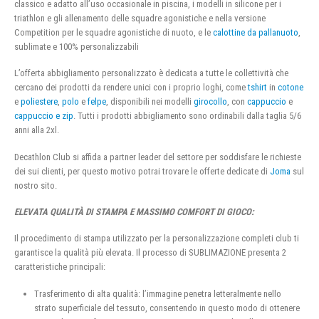
classico e adatto all’uso occasionale in piscina, i modelli in silicone per i
triathlon e gli allenamento delle squadre agonistiche e nella versione
Competition per le squadre agonistiche di nuoto, e le
calottine da pallanuoto
,
sublimate e 100% personalizzabili
L’offerta abbigliamento personalizzato è dedicata a tutte le collettività che
cercano dei prodotti da rendere unici con i proprio loghi, come
tshirt
in
cotone
e
poliestere
,
polo
e
felpe
, disponibili nei modelli
girocollo
, con
cappuccio
e
cappuccio e zip
. Tutti i prodotti abbigliamento sono ordinabili dalla taglia 5/6
anni alla 2xl.
Decathlon Club si affida a partner leader del settore per soddisfare le richieste
dei sui clienti, per questo motivo potrai trovare le offerte dedicate di
Joma
sul
nostro sito.
ELEVATA QUALITÀ DI STAMPA E MASSIMO COMFORT DI GIOCO:
Il procedimento di stampa utilizzato per la personalizzazione completi club ti
garantisce la qualità più elevata. Il processo di SUBLIMAZIONE presenta 2
caratteristiche principali:
Trasferimento di alta qualità: l’immagine penetra letteralmente nello
strato superficiale del tessuto, consentendo in questo modo di ottenere