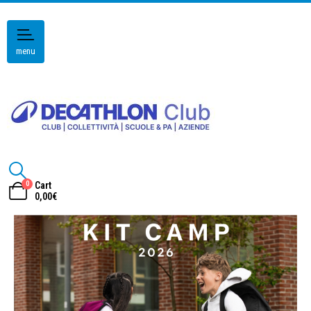
menu
0
Cart
0,00
€