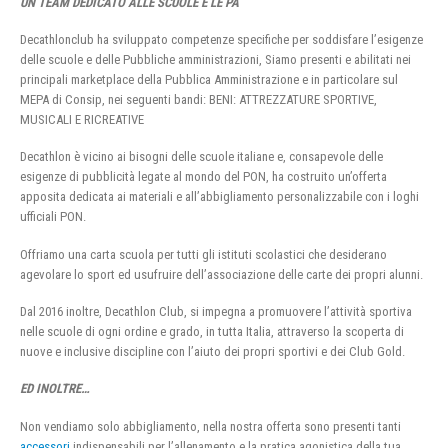
UN TEAM DEDICATO ALLE SCUOLE E LE PA
Decathlonclub ha sviluppato competenze specifiche per soddisfare l’esigenze
delle scuole e delle Pubbliche amministrazioni, Siamo presenti e abilitati nei
principali marketplace della Pubblica Amministrazione e in particolare sul
MEPA di Consip, nei seguenti bandi: BENI: ATTREZZATURE SPORTIVE,
MUSICALI E RICREATIVE
Decathlon è vicino ai bisogni delle scuole italiane e, consapevole delle
esigenze di pubblicità legate al mondo del PON, ha costruito un’offerta
apposita dedicata ai materiali e all’abbigliamento personalizzabile con i loghi
ufficiali PON.
Offriamo una carta scuola per tutti gli istituti scolastici che desiderano
agevolare lo sport ed usufruire dell’associazione delle carte dei propri alunni.
Dal 2016 inoltre, Decathlon Club, si impegna a promuovere l’attività sportiva
nelle scuole di ogni ordine e grado, in tutta Italia, attraverso la scoperta di
nuove e inclusive discipline con l’aiuto dei propri sportivi e dei Club Gold.
ED INOLTRE…
Non vendiamo solo abbigliamento, nella nostra offerta sono presenti tanti
accessori
indispensabili per l’allenamento e la pratica agonistica della tua