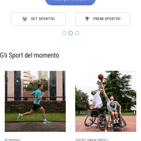
SET SPORTIVI
PREMI SPORTIVI
Gli Sport del momento
RT PARALIMPICI
CALCIO
BA