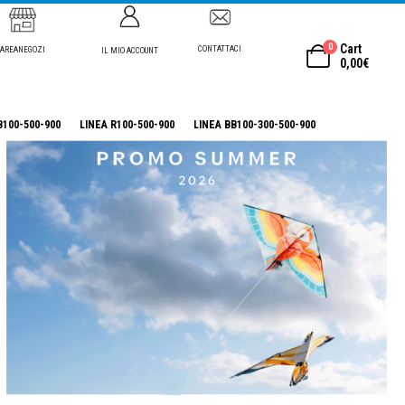
0
Cart
CONTATTACI
AREANEGOZI
IL MIO ACCOUNT
0,00
€
B100-500-900
LINEA R100-500-900
LINEA BB100-300-500-900