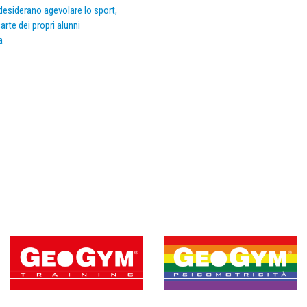
e desiderano agevolare lo sport,
arte dei propri alunni
a