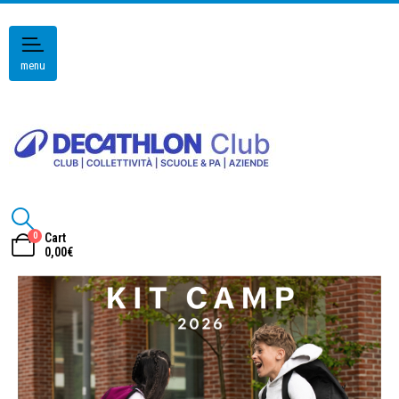
menu
0
Cart
0,00
€