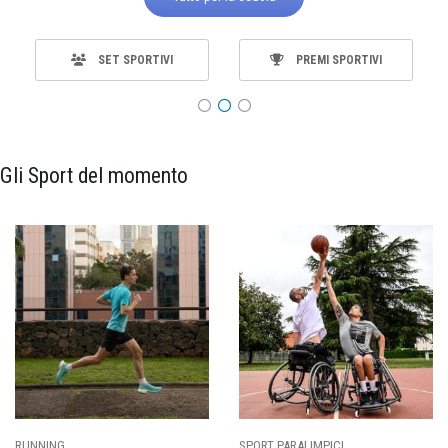
SET SPORTIVI
PREMI SPORTIVI
Gli Sport del momento
ING
SPORT PARALIMPICI
CALCI