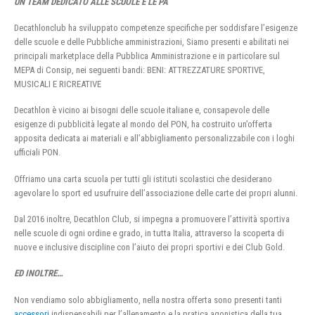
UN TEAM DEDICATO ALLE SCUOLE E LE PA
Decathlonclub ha sviluppato competenze specifiche per soddisfare l’esigenze
delle scuole e delle Pubbliche amministrazioni, Siamo presenti e abilitati nei
principali marketplace della Pubblica Amministrazione e in particolare sul
MEPA di Consip, nei seguenti bandi: BENI: ATTREZZATURE SPORTIVE,
MUSICALI E RICREATIVE
Decathlon è vicino ai bisogni delle scuole italiane e, consapevole delle
esigenze di pubblicità legate al mondo del PON, ha costruito un’offerta
apposita dedicata ai materiali e all’abbigliamento personalizzabile con i loghi
ufficiali PON.
Offriamo una carta scuola per tutti gli istituti scolastici che desiderano
agevolare lo sport ed usufruire dell’associazione delle carte dei propri alunni.
Dal 2016 inoltre, Decathlon Club, si impegna a promuovere l’attività sportiva
nelle scuole di ogni ordine e grado, in tutta Italia, attraverso la scoperta di
nuove e inclusive discipline con l’aiuto dei propri sportivi e dei Club Gold.
ED INOLTRE…
Non vendiamo solo abbigliamento, nella nostra offerta sono presenti tanti
accessori
indispensabili per l’allenamento e la pratica agonistica della tua