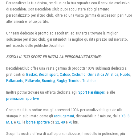
Personalizza la tua divisa, rendi unica la tua squadra con il servizio esclusivo
di Decathlon. Con Decathlon Club puoi acquistare abbigliamento
personalizzato per il tuo club, oltre ad una vasta gamma di accessori per i tuoi
allenamenti e le tue partite.
Un team dedicato è pronto ad ascoltarti ed aiutarti a trovare la miglior
soluzione per il tuo club, garantendoti la miglior qualità prezzo sul mercato,
nel rispetto delle politiche Decathlon.
SCEGLI IL TUO SPORT ED INIZIA LA PERSONALIZZAZIONE:
DecathlonClub offre una vasta gamma di prodotti 100% sublimati dedicati ai
praticanti di
Basket
,
Beach sport
,
Calcio
,
Ciclismo
,
Ginnastica Artistica
,
Nuoto
,
Pallanuoto
,
Pallavolo
,
Running
,
Rugby
,
Tennis
e
Triathlon
.
Inoltre potrai trovare un offerta dedicata agli
Sport Paralimpici
e alle
premiazioni sportive
Completa il tuo ordine con gli accessori 100% personalizzabili grazie alla
stampa in sublimato come gli
asciugamani
, disponibili in 5 misure, dalla
XS
,
S
,
M
,
L
e
XL
, le
borse sportive
da
22
,
40
e
70
litri.
Scopri la nostra offera di cuffie personalizzate, il modello in poliestere, più