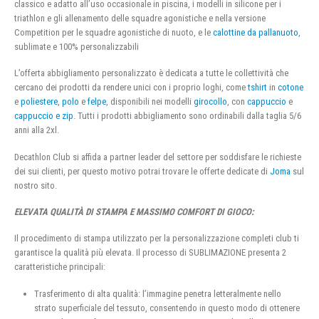
classico e adatto all’uso occasionale in piscina, i modelli in silicone per i
triathlon e gli allenamento delle squadre agonistiche e nella versione
Competition per le squadre agonistiche di nuoto, e le
calottine da pallanuoto
,
sublimate e 100% personalizzabili
L’offerta abbigliamento personalizzato è dedicata a tutte le collettività che
cercano dei prodotti da rendere unici con i proprio loghi, come
tshirt
in
cotone
e
poliestere
,
polo
e
felpe
, disponibili nei modelli
girocollo
, con
cappuccio
e
cappuccio e zip
. Tutti i prodotti abbigliamento sono ordinabili dalla taglia 5/6
anni alla 2xl.
Decathlon Club si affida a partner leader del settore per soddisfare le richieste
dei sui clienti, per questo motivo potrai trovare le offerte dedicate di
Joma
sul
nostro sito.
ELEVATA QUALITÀ DI STAMPA E MASSIMO COMFORT DI GIOCO:
Il procedimento di stampa utilizzato per la personalizzazione completi club ti
garantisce la qualità più elevata. Il processo di SUBLIMAZIONE presenta 2
caratteristiche principali:
Trasferimento di alta qualità: l’immagine penetra letteralmente nello
strato superficiale del tessuto, consentendo in questo modo di ottenere