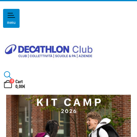
menu
0
Cart
0,00
€