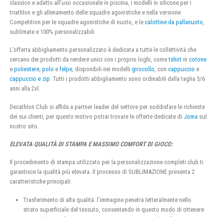
classico e adatto all’uso occasionale in piscina, i modelli in silicone per i
triathlon e gli allenamento delle squadre agonistiche e nella versione
Competition per le squadre agonistiche di nuoto, e le
calottine da pallanuoto
,
sublimate e 100% personalizzabili
L’offerta abbigliamento personalizzato è dedicata a tutte le collettività che
cercano dei prodotti da rendere unici con i proprio loghi, come
tshirt
in
cotone
e
poliestere
,
polo
e
felpe
, disponibili nei modelli
girocollo
, con
cappuccio
e
cappuccio e zip
. Tutti i prodotti abbigliamento sono ordinabili dalla taglia 5/6
anni alla 2xl.
Decathlon Club si affida a partner leader del settore per soddisfare le richieste
dei sui clienti, per questo motivo potrai trovare le offerte dedicate di
Joma
sul
nostro sito.
ELEVATA QUALITÀ DI STAMPA E MASSIMO COMFORT DI GIOCO:
Il procedimento di stampa utilizzato per la personalizzazione completi club ti
garantisce la qualità più elevata. Il processo di SUBLIMAZIONE presenta 2
caratteristiche principali:
Trasferimento di alta qualità: l’immagine penetra letteralmente nello
strato superficiale del tessuto, consentendo in questo modo di ottenere