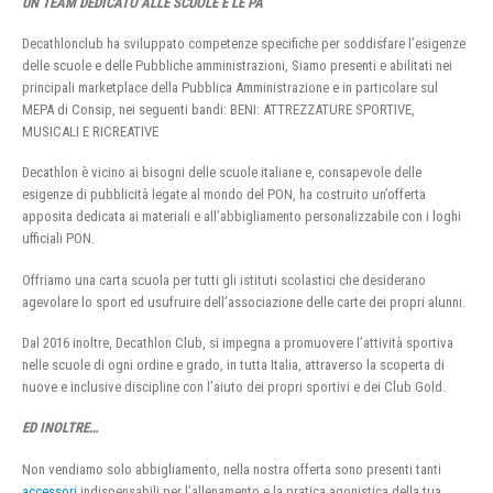
UN TEAM DEDICATO ALLE SCUOLE E LE PA
Decathlonclub ha sviluppato competenze specifiche per soddisfare l’esigenze
delle scuole e delle Pubbliche amministrazioni, Siamo presenti e abilitati nei
principali marketplace della Pubblica Amministrazione e in particolare sul
MEPA di Consip, nei seguenti bandi: BENI: ATTREZZATURE SPORTIVE,
MUSICALI E RICREATIVE
Decathlon è vicino ai bisogni delle scuole italiane e, consapevole delle
esigenze di pubblicità legate al mondo del PON, ha costruito un’offerta
apposita dedicata ai materiali e all’abbigliamento personalizzabile con i loghi
ufficiali PON.
Offriamo una carta scuola per tutti gli istituti scolastici che desiderano
agevolare lo sport ed usufruire dell’associazione delle carte dei propri alunni.
Dal 2016 inoltre, Decathlon Club, si impegna a promuovere l’attività sportiva
nelle scuole di ogni ordine e grado, in tutta Italia, attraverso la scoperta di
nuove e inclusive discipline con l’aiuto dei propri sportivi e dei Club Gold.
ED INOLTRE…
Non vendiamo solo abbigliamento, nella nostra offerta sono presenti tanti
accessori
indispensabili per l’allenamento e la pratica agonistica della tua