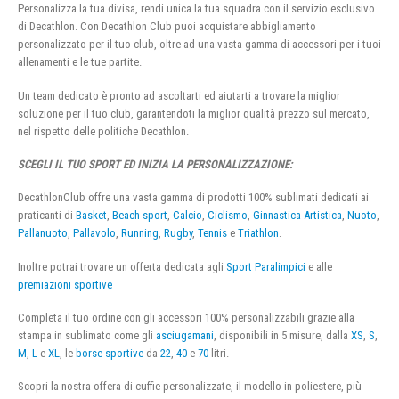
Personalizza la tua divisa, rendi unica la tua squadra con il servizio esclusivo
di Decathlon. Con Decathlon Club puoi acquistare abbigliamento
personalizzato per il tuo club, oltre ad una vasta gamma di accessori per i tuoi
allenamenti e le tue partite.
Un team dedicato è pronto ad ascoltarti ed aiutarti a trovare la miglior
soluzione per il tuo club, garantendoti la miglior qualità prezzo sul mercato,
nel rispetto delle politiche Decathlon.
SCEGLI IL TUO SPORT ED INIZIA LA PERSONALIZZAZIONE:
DecathlonClub offre una vasta gamma di prodotti 100% sublimati dedicati ai
praticanti di
Basket
,
Beach sport
,
Calcio
,
Ciclismo
,
Ginnastica Artistica
,
Nuoto
,
Pallanuoto
,
Pallavolo
,
Running
,
Rugby
,
Tennis
e
Triathlon
.
Inoltre potrai trovare un offerta dedicata agli
Sport Paralimpici
e alle
premiazioni sportive
Completa il tuo ordine con gli accessori 100% personalizzabili grazie alla
stampa in sublimato come gli
asciugamani
, disponibili in 5 misure, dalla
XS
,
S
,
M
,
L
e
XL
, le
borse sportive
da
22
,
40
e
70
litri.
Scopri la nostra offera di cuffie personalizzate, il modello in poliestere, più