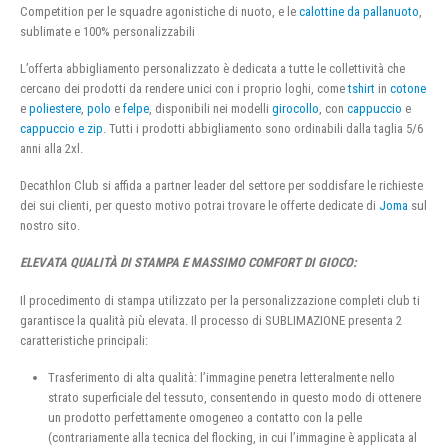
Competition per le squadre agonistiche di nuoto, e le
calottine da pallanuoto
,
sublimate e 100% personalizzabili
L’offerta abbigliamento personalizzato è dedicata a tutte le collettività che
cercano dei prodotti da rendere unici con i proprio loghi, come
tshirt
in
cotone
e
poliestere
,
polo
e
felpe
, disponibili nei modelli
girocollo
, con
cappuccio
e
cappuccio e zip
. Tutti i prodotti abbigliamento sono ordinabili dalla taglia 5/6
anni alla 2xl.
Decathlon Club si affida a partner leader del settore per soddisfare le richieste
dei sui clienti, per questo motivo potrai trovare le offerte dedicate di
Joma
sul
nostro sito.
ELEVATA QUALITÀ DI STAMPA E MASSIMO COMFORT DI GIOCO:
Il procedimento di stampa utilizzato per la personalizzazione completi club ti
garantisce la qualità più elevata. Il processo di SUBLIMAZIONE presenta 2
caratteristiche principali:
Trasferimento di alta qualità: l’immagine penetra letteralmente nello
strato superficiale del tessuto, consentendo in questo modo di ottenere
un prodotto perfettamente omogeneo a contatto con la pelle
(contrariamente alla tecnica del flocking, in cui l’immagine è applicata al