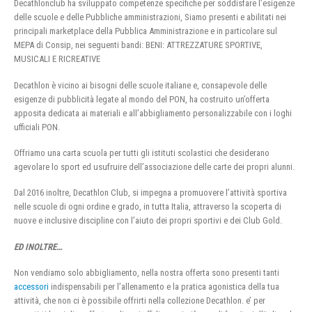
Decathlonclub ha sviluppato competenze specifiche per soddisfare l’esigenze
delle scuole e delle Pubbliche amministrazioni, Siamo presenti e abilitati nei
principali marketplace della Pubblica Amministrazione e in particolare sul
MEPA di Consip, nei seguenti bandi: BENI: ATTREZZATURE SPORTIVE,
MUSICALI E RICREATIVE
Decathlon è vicino ai bisogni delle scuole italiane e, consapevole delle
esigenze di pubblicità legate al mondo del PON, ha costruito un’offerta
apposita dedicata ai materiali e all’abbigliamento personalizzabile con i loghi
ufficiali PON.
Offriamo una carta scuola per tutti gli istituti scolastici che desiderano
agevolare lo sport ed usufruire dell’associazione delle carte dei propri alunni.
Dal 2016 inoltre, Decathlon Club, si impegna a promuovere l’attività sportiva
nelle scuole di ogni ordine e grado, in tutta Italia, attraverso la scoperta di
nuove e inclusive discipline con l’aiuto dei propri sportivi e dei Club Gold.
ED INOLTRE…
Non vendiamo solo abbigliamento, nella nostra offerta sono presenti tanti
accessori
indispensabili per l’allenamento e la pratica agonistica della tua
attività, che non ci è possibile offrirti nella collezione Decathlon. e’ per