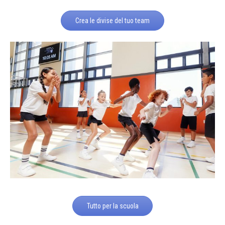
Crea le divise del tuo team
Tutto per la scuola