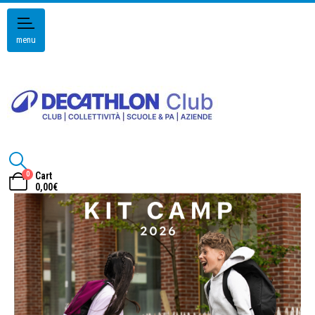
menu
0
Cart
0,00
€