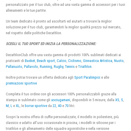
personalizzato per il tuo club, oltre ad una vasta gamma di accessori per i tuoi
allenamenti e le tue partite.
Un team dedicato è pronto ad ascoltarti ed aiutarti a trovare la miglior
soluzione per il tuo club, garantendoti la miglior qualità prezzo sul mercato,
nel rispetto delle politiche Decathlon.
SCEGLI IL TUO SPORT ED INIZIA LA PERSONALIZZAZIONE:
DecathlonClub offre una vasta gamma di prodotti 100% sublimati dedicati ai
praticanti di
Basket
,
Beach sport
,
Calcio
,
Ciclismo
,
Ginnastica Artistica
,
Nuoto
,
Pallanuoto
,
Pallavolo
,
Running
,
Rugby
,
Tennis
e
Triathlon
.
Inoltre potrai trovare un offerta dedicata agli
Sport Paralimpici
e alle
premiazioni sportive
Completa il tuo ordine con gli accessori 100% personalizzabili grazie alla
stampa in sublimato come gli
asciugamani
, disponibili in 5 misure, dalla
XS
,
S
,
M
,
L
e
XL
, le
borse sportive
da
22
,
40
e
70
litri.
Scopri la nostra offera di cuffie personalizzate, il modello in poliestere, più
classico e adatto all’uso occasionale in piscina, i modelli in silicone per i
triathlon e gli allenamento delle squadre agonistiche e nella versione