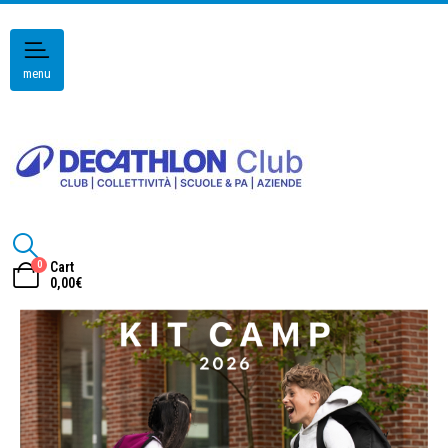
menu
0
Cart
0,00
€