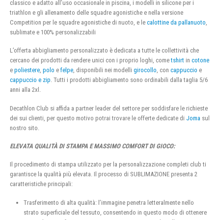
classico e adatto all’uso occasionale in piscina, i modelli in silicone per i
triathlon e gli allenamento delle squadre agonistiche e nella versione
Competition per le squadre agonistiche di nuoto, e le
calottine da pallanuoto
,
sublimate e 100% personalizzabili
L’offerta abbigliamento personalizzato è dedicata a tutte le collettività che
cercano dei prodotti da rendere unici con i proprio loghi, come
tshirt
in
cotone
e
poliestere
,
polo
e
felpe
, disponibili nei modelli
girocollo
, con
cappuccio
e
cappuccio e zip
. Tutti i prodotti abbigliamento sono ordinabili dalla taglia 5/6
anni alla 2xl.
Decathlon Club si affida a partner leader del settore per soddisfare le richieste
dei sui clienti, per questo motivo potrai trovare le offerte dedicate di
Joma
sul
nostro sito.
ELEVATA QUALITÀ DI STAMPA E MASSIMO COMFORT DI GIOCO:
Il procedimento di stampa utilizzato per la personalizzazione completi club ti
garantisce la qualità più elevata. Il processo di SUBLIMAZIONE presenta 2
caratteristiche principali:
Trasferimento di alta qualità: l’immagine penetra letteralmente nello
strato superficiale del tessuto, consentendo in questo modo di ottenere