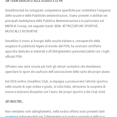
UN TEAM DEDICATO ALLE SCUOLE E LE PA
Decathlonclub ha sviluppato competenze specifiche per soddisfare l’esigenze
delle scuole e delle Pubbliche amministrazioni, Siamo presenti e abilitati nei
principali marketplace della Pubblica Amministrazione e in particolare sul
MEPA di Consip, nei seguenti bandi: BENI: ATTREZZATURE SPORTIVE,
MUSICALI E RICREATIVE
Decathlon è vicino ai bisogni delle scuole italiane e, consapevole delle
esigenze di pubblicità legate al mondo del PON, ha costruito un’offerta
apposita dedicata ai materiali e all’abbigliamento personalizzabile con i loghi
ufficiali PON.
Offriamo una carta scuola per tutti gli istituti scolastici che desiderano
agevolare lo sport ed usufruire dell’associazione delle carte dei propri alunni.
Dal 2016 inoltre, Decathlon Club, si impegna a promuovere l’attività sportiva
nelle scuole di ogni ordine e grado, in tutta Italia, attraverso la scoperta di
nuove e inclusive discipline con l’aiuto dei propri sportivi e dei Club Gold.
ED INOLTRE…
Non vendiamo solo abbigliamento, nella nostra offerta sono presenti tanti
accessori
indispensabili per l’allenamento e la pratica agonistica della tua