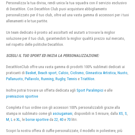
Personalizza la tua divisa, rendi unica la tua squadra con il servizio esclusivo
di Decathlon. Con Decathlon Club puoi acquistare abbigliamento
personalizzato per il tuo club, oltre ad una vasta gamma di accessori per i tuoi
allenamenti e le tue partite.
Un team dedicato è pronto ad ascoltarti ed aiutarti a trovare la miglior
soluzione per il tuo club, garantendoti la miglior qualità prezzo sul mercato,
nel rispetto delle politiche Decathlon.
SCEGLI IL TUO SPORT ED INIZIA LA PERSONALIZZAZIONE:
DecathlonClub offre una vasta gamma di prodotti 100% sublimati dedicati ai
praticanti di
Basket
,
Beach sport
,
Calcio
,
Ciclismo
,
Ginnastica Artistica
,
Nuoto
,
Pallanuoto
,
Pallavolo
,
Running
,
Rugby
,
Tennis
e
Triathlon
.
Inoltre potrai trovare un offerta dedicata agli
Sport Paralimpici
e alle
premiazioni sportive
Completa il tuo ordine con gli accessori 100% personalizzabili grazie alla
stampa in sublimato come gli
asciugamani
, disponibili in 5 misure, dalla
XS
,
S
,
M
,
L
e
XL
, le
borse sportive
da
22
,
40
e
70
litri.
Scopri la nostra offera di cuffie personalizzate, il modello in poliestere, più