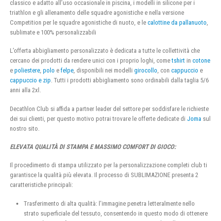
classico e adatto all’uso occasionale in piscina, i modelli in silicone per i
triathlon e gli allenamento delle squadre agonistiche e nella versione
Competition per le squadre agonistiche di nuoto, e le
calottine da pallanuoto
,
sublimate e 100% personalizzabili
L’offerta abbigliamento personalizzato è dedicata a tutte le collettività che
cercano dei prodotti da rendere unici con i proprio loghi, come
tshirt
in
cotone
e
poliestere
,
polo
e
felpe
, disponibili nei modelli
girocollo
, con
cappuccio
e
cappuccio e zip
. Tutti i prodotti abbigliamento sono ordinabili dalla taglia 5/6
anni alla 2xl.
Decathlon Club si affida a partner leader del settore per soddisfare le richieste
dei sui clienti, per questo motivo potrai trovare le offerte dedicate di
Joma
sul
nostro sito.
ELEVATA QUALITÀ DI STAMPA E MASSIMO COMFORT DI GIOCO:
Il procedimento di stampa utilizzato per la personalizzazione completi club ti
garantisce la qualità più elevata. Il processo di SUBLIMAZIONE presenta 2
caratteristiche principali:
Trasferimento di alta qualità: l’immagine penetra letteralmente nello
strato superficiale del tessuto, consentendo in questo modo di ottenere