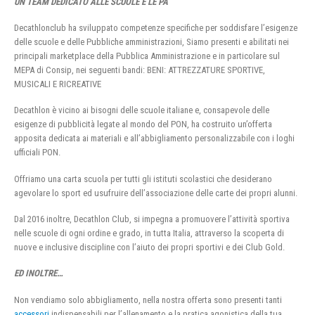
UN TEAM DEDICATO ALLE SCUOLE E LE PA
Decathlonclub ha sviluppato competenze specifiche per soddisfare l’esigenze
delle scuole e delle Pubbliche amministrazioni, Siamo presenti e abilitati nei
principali marketplace della Pubblica Amministrazione e in particolare sul
MEPA di Consip, nei seguenti bandi: BENI: ATTREZZATURE SPORTIVE,
MUSICALI E RICREATIVE
Decathlon è vicino ai bisogni delle scuole italiane e, consapevole delle
esigenze di pubblicità legate al mondo del PON, ha costruito un’offerta
apposita dedicata ai materiali e all’abbigliamento personalizzabile con i loghi
ufficiali PON.
Offriamo una carta scuola per tutti gli istituti scolastici che desiderano
agevolare lo sport ed usufruire dell’associazione delle carte dei propri alunni.
Dal 2016 inoltre, Decathlon Club, si impegna a promuovere l’attività sportiva
nelle scuole di ogni ordine e grado, in tutta Italia, attraverso la scoperta di
nuove e inclusive discipline con l’aiuto dei propri sportivi e dei Club Gold.
ED INOLTRE…
Non vendiamo solo abbigliamento, nella nostra offerta sono presenti tanti
accessori
indispensabili per l’allenamento e la pratica agonistica della tua