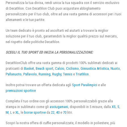
Personalizza la tua divisa, rendi unica la tua squadra con il servizio esclusivo
di Decathlon. Con Decathlon Club puoi acquistare abbigliamento
personalizzato per il tuo club, oltre ad una vasta gamma di accessori per i tuoi
allenamenti e le tue partite.
Un team dedicato è pronto ad ascoltarti ed aiutarti a trovare la miglior
soluzione per il tuo club, garantendoti la miglior qualità prezzo sul mercato,
nel rispetto delle politiche Decathlon.
SCEGLI IL TUO SPORT ED INIZIA LA PERSONALIZZAZIONE:
DecathlonClub offre una vasta gamma di prodotti 100% sublimati dedicati ai
praticanti di
Basket
,
Beach sport
,
Calcio
,
Ciclismo
,
Ginnastica Artistica
,
Nuoto
,
Pallanuoto
,
Pallavolo
,
Running
,
Rugby
,
Tennis
e
Triathlon
.
Inoltre potrai trovare un offerta dedicata agli
Sport Paralimpici
e alle
premiazioni sportive
Completa il tuo ordine con gli accessori 100% personalizzabili grazie alla
stampa in sublimato come gli
asciugamani
, disponibili in 5 misure, dalla
XS
,
S
,
M
,
L
e
XL
, le
borse sportive
da
22
,
40
e
70
litri.
Scopri la nostra offera di cuffie personalizzate, il modello in poliestere, più