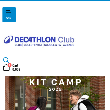
menu
0
Cart
0,00
€