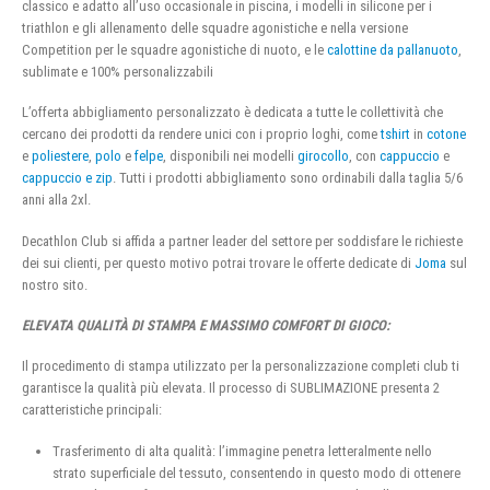
classico e adatto all’uso occasionale in piscina, i modelli in silicone per i
triathlon e gli allenamento delle squadre agonistiche e nella versione
Competition per le squadre agonistiche di nuoto, e le
calottine da pallanuoto
,
sublimate e 100% personalizzabili
L’offerta abbigliamento personalizzato è dedicata a tutte le collettività che
cercano dei prodotti da rendere unici con i proprio loghi, come
tshirt
in
cotone
e
poliestere
,
polo
e
felpe
, disponibili nei modelli
girocollo
, con
cappuccio
e
cappuccio e zip
. Tutti i prodotti abbigliamento sono ordinabili dalla taglia 5/6
anni alla 2xl.
Decathlon Club si affida a partner leader del settore per soddisfare le richieste
dei sui clienti, per questo motivo potrai trovare le offerte dedicate di
Joma
sul
nostro sito.
ELEVATA QUALITÀ DI STAMPA E MASSIMO COMFORT DI GIOCO:
Il procedimento di stampa utilizzato per la personalizzazione completi club ti
garantisce la qualità più elevata. Il processo di SUBLIMAZIONE presenta 2
caratteristiche principali:
Trasferimento di alta qualità: l’immagine penetra letteralmente nello
strato superficiale del tessuto, consentendo in questo modo di ottenere