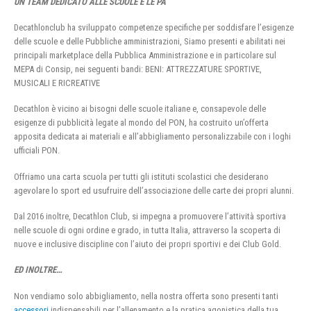
UN TEAM DEDICATO ALLE SCUOLE E LE PA
Decathlonclub ha sviluppato competenze specifiche per soddisfare l’esigenze
delle scuole e delle Pubbliche amministrazioni, Siamo presenti e abilitati nei
principali marketplace della Pubblica Amministrazione e in particolare sul
MEPA di Consip, nei seguenti bandi: BENI: ATTREZZATURE SPORTIVE,
MUSICALI E RICREATIVE
Decathlon è vicino ai bisogni delle scuole italiane e, consapevole delle
esigenze di pubblicità legate al mondo del PON, ha costruito un’offerta
apposita dedicata ai materiali e all’abbigliamento personalizzabile con i loghi
ufficiali PON.
Offriamo una carta scuola per tutti gli istituti scolastici che desiderano
agevolare lo sport ed usufruire dell’associazione delle carte dei propri alunni.
Dal 2016 inoltre, Decathlon Club, si impegna a promuovere l’attività sportiva
nelle scuole di ogni ordine e grado, in tutta Italia, attraverso la scoperta di
nuove e inclusive discipline con l’aiuto dei propri sportivi e dei Club Gold.
ED INOLTRE…
Non vendiamo solo abbigliamento, nella nostra offerta sono presenti tanti
accessori
indispensabili per l’allenamento e la pratica agonistica della tua