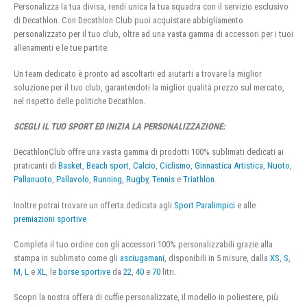
Personalizza la tua divisa, rendi unica la tua squadra con il servizio esclusivo
di Decathlon. Con Decathlon Club puoi acquistare abbigliamento
personalizzato per il tuo club, oltre ad una vasta gamma di accessori per i tuoi
allenamenti e le tue partite.
Un team dedicato è pronto ad ascoltarti ed aiutarti a trovare la miglior
soluzione per il tuo club, garantendoti la miglior qualità prezzo sul mercato,
nel rispetto delle politiche Decathlon.
SCEGLI IL TUO SPORT ED INIZIA LA PERSONALIZZAZIONE:
DecathlonClub offre una vasta gamma di prodotti 100% sublimati dedicati ai
praticanti di
Basket
,
Beach sport
,
Calcio
,
Ciclismo
,
Ginnastica Artistica
,
Nuoto
,
Pallanuoto
,
Pallavolo
,
Running
,
Rugby
,
Tennis
e
Triathlon
.
Inoltre potrai trovare un offerta dedicata agli
Sport Paralimpici
e alle
premiazioni sportive
Completa il tuo ordine con gli accessori 100% personalizzabili grazie alla
stampa in sublimato come gli
asciugamani
, disponibili in 5 misure, dalla
XS
,
S
,
M
,
L
e
XL
, le
borse sportive
da
22
,
40
e
70
litri.
Scopri la nostra offera di cuffie personalizzate, il modello in poliestere, più