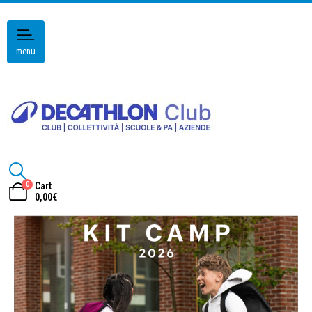
menu
0
Cart
0,00
€