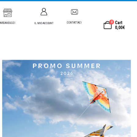
0
Cart
CONTATTACI
AREANEGOZI
IL MIO ACCOUNT
0,00
€