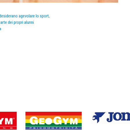
e desiderano agevolare lo sport,
arte dei propri alunni
a