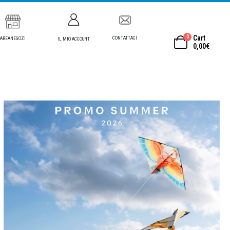
0
Cart
CONTATTACI
AREANEGOZI
IL MIO ACCOUNT
0,00
€