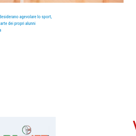
e desiderano agevolare lo sport,
arte dei propri alunni
a