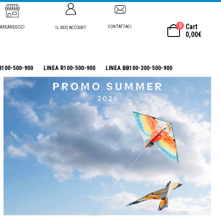
0
Cart
CONTATTACI
AREANEGOZI
IL MIO ACCOUNT
0,00
€
B100-500-900
LINEA R100-500-900
LINEA BB100-300-500-900