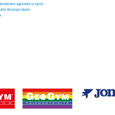
e desiderano agevolare lo sport,
arte dei propri alunni
a