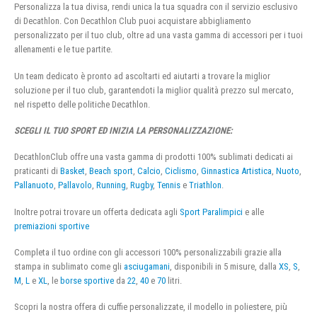
Personalizza la tua divisa, rendi unica la tua squadra con il servizio esclusivo
di Decathlon. Con Decathlon Club puoi acquistare abbigliamento
personalizzato per il tuo club, oltre ad una vasta gamma di accessori per i tuoi
allenamenti e le tue partite.
Un team dedicato è pronto ad ascoltarti ed aiutarti a trovare la miglior
soluzione per il tuo club, garantendoti la miglior qualità prezzo sul mercato,
nel rispetto delle politiche Decathlon.
SCEGLI IL TUO SPORT ED INIZIA LA PERSONALIZZAZIONE:
DecathlonClub offre una vasta gamma di prodotti 100% sublimati dedicati ai
praticanti di
Basket
,
Beach sport
,
Calcio
,
Ciclismo
,
Ginnastica Artistica
,
Nuoto
,
Pallanuoto
,
Pallavolo
,
Running
,
Rugby
,
Tennis
e
Triathlon
.
Inoltre potrai trovare un offerta dedicata agli
Sport Paralimpici
e alle
premiazioni sportive
Completa il tuo ordine con gli accessori 100% personalizzabili grazie alla
stampa in sublimato come gli
asciugamani
, disponibili in 5 misure, dalla
XS
,
S
,
M
,
L
e
XL
, le
borse sportive
da
22
,
40
e
70
litri.
Scopri la nostra offera di cuffie personalizzate, il modello in poliestere, più