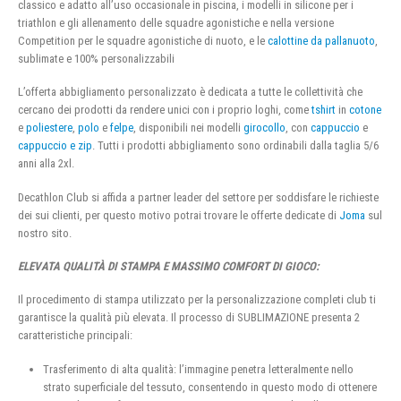
classico e adatto all’uso occasionale in piscina, i modelli in silicone per i
triathlon e gli allenamento delle squadre agonistiche e nella versione
Competition per le squadre agonistiche di nuoto, e le
calottine da pallanuoto
,
sublimate e 100% personalizzabili
L’offerta abbigliamento personalizzato è dedicata a tutte le collettività che
cercano dei prodotti da rendere unici con i proprio loghi, come
tshirt
in
cotone
e
poliestere
,
polo
e
felpe
, disponibili nei modelli
girocollo
, con
cappuccio
e
cappuccio e zip
. Tutti i prodotti abbigliamento sono ordinabili dalla taglia 5/6
anni alla 2xl.
Decathlon Club si affida a partner leader del settore per soddisfare le richieste
dei sui clienti, per questo motivo potrai trovare le offerte dedicate di
Joma
sul
nostro sito.
ELEVATA QUALITÀ DI STAMPA E MASSIMO COMFORT DI GIOCO:
Il procedimento di stampa utilizzato per la personalizzazione completi club ti
garantisce la qualità più elevata. Il processo di SUBLIMAZIONE presenta 2
caratteristiche principali:
Trasferimento di alta qualità: l’immagine penetra letteralmente nello
strato superficiale del tessuto, consentendo in questo modo di ottenere