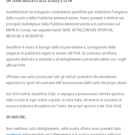
UN TEAM DEDICATO ALLE SCUOLE E LE PA
Decathlonclub ha sviluppato competenze specifiche per soddisfare l’esigenze
delle scuole e delle Pubbliche amministrazioni, Siamo presenti e abilitati nei
principali marketplace della Pubblica Amministrazione e in particolare sul
MEPA di Consip, nei seguenti bandi: BENI: ATTREZZATURE SPORTIVE,
MUSICALI E RICREATIVE
Decathlon è vicino ai bisogni delle scuole italiane e, consapevole delle
esigenze di pubblicità legate al mondo del PON, ha costruito un’offerta
apposita dedicata ai materiali e all’abbigliamento personalizzabile con i loghi
ufficiali PON.
Offriamo una carta scuola per tutti gli istituti scolastici che desiderano
agevolare lo sport ed usufruire dell’associazione delle carte dei propri alunni.
Dal 2016 inoltre, Decathlon Club, si impegna a promuovere l’attività sportiva
nelle scuole di ogni ordine e grado, in tutta Italia, attraverso la scoperta di
nuove e inclusive discipline con l’aiuto dei propri sportivi e dei Club Gold.
ED INOLTRE…
Non vendiamo solo abbigliamento, nella nostra offerta sono presenti tanti
accessori
indispensabili per l’allenamento e la pratica agonistica della tua