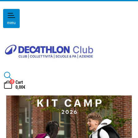
menu
0
Cart
0,00
€