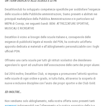
UN TEAM DEDICATO ALLE SCUOLE E LE PA
Decathlonclub ha sviluppato competenze specifiche per soddisfare l’esigenze
delle scuole e delle Pubbliche amministrazioni, Siamo presenti e abilitati nei
principali marketplace della Pubblica Amministrazione e in particolare sul
MEPA di Consip, nei seguenti bandi: BENI: ATTREZZATURE SPORTIVE,
MUSICALI E RICREATIVE
Decathlon è vicino ai bisogni delle scuole italiane e, consapevole delle
esigenze di pubblicità legate al mondo del PON, ha costruito un’offerta
apposita dedicata ai materiali e all’abbigliamento personalizzabile con i loghi
ufficiali PON.
Offriamo una carta scuola per tutti gli istituti scolastici che desiderano
agevolare lo sport ed usufruire dell’associazione delle carte dei propri alunni.
Dal 2016 inoltre, Decathlon Club, si impegna a promuovere l’attività sportiva
nelle scuole di ogni ordine e grado, in tutta Italia, attraverso la scoperta di
nuove e inclusive discipline con l’aiuto dei propri sportivi e dei Club Gold.
ED INOLTRE…
Non vendiamo solo abbigliamento, nella nostra offerta sono presenti tanti
accessori
indispensabili per l’allenamento e la pratica agonistica della tua