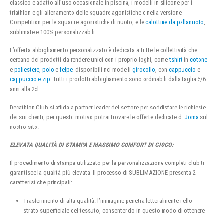
classico e adatto all’uso occasionale in piscina, i modelli in silicone per i
triathlon e gli allenamento delle squadre agonistiche e nella versione
Competition per le squadre agonistiche di nuoto, e le
calottine da pallanuoto
,
sublimate e 100% personalizzabili
L’offerta abbigliamento personalizzato è dedicata a tutte le collettività che
cercano dei prodotti da rendere unici con i proprio loghi, come
tshirt
in
cotone
e
poliestere
,
polo
e
felpe
, disponibili nei modelli
girocollo
, con
cappuccio
e
cappuccio e zip
. Tutti i prodotti abbigliamento sono ordinabili dalla taglia 5/6
anni alla 2xl.
Decathlon Club si affida a partner leader del settore per soddisfare le richieste
dei sui clienti, per questo motivo potrai trovare le offerte dedicate di
Joma
sul
nostro sito.
ELEVATA QUALITÀ DI STAMPA E MASSIMO COMFORT DI GIOCO:
Il procedimento di stampa utilizzato per la personalizzazione completi club ti
garantisce la qualità più elevata. Il processo di SUBLIMAZIONE presenta 2
caratteristiche principali:
Trasferimento di alta qualità: l’immagine penetra letteralmente nello
strato superficiale del tessuto, consentendo in questo modo di ottenere