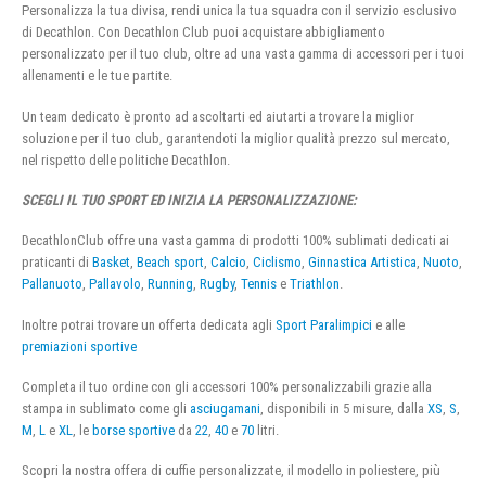
Personalizza la tua divisa, rendi unica la tua squadra con il servizio esclusivo
di Decathlon. Con Decathlon Club puoi acquistare abbigliamento
personalizzato per il tuo club, oltre ad una vasta gamma di accessori per i tuoi
allenamenti e le tue partite.
Un team dedicato è pronto ad ascoltarti ed aiutarti a trovare la miglior
soluzione per il tuo club, garantendoti la miglior qualità prezzo sul mercato,
nel rispetto delle politiche Decathlon.
SCEGLI IL TUO SPORT ED INIZIA LA PERSONALIZZAZIONE:
DecathlonClub offre una vasta gamma di prodotti 100% sublimati dedicati ai
praticanti di
Basket
,
Beach sport
,
Calcio
,
Ciclismo
,
Ginnastica Artistica
,
Nuoto
,
Pallanuoto
,
Pallavolo
,
Running
,
Rugby
,
Tennis
e
Triathlon
.
Inoltre potrai trovare un offerta dedicata agli
Sport Paralimpici
e alle
premiazioni sportive
Completa il tuo ordine con gli accessori 100% personalizzabili grazie alla
stampa in sublimato come gli
asciugamani
, disponibili in 5 misure, dalla
XS
,
S
,
M
,
L
e
XL
, le
borse sportive
da
22
,
40
e
70
litri.
Scopri la nostra offera di cuffie personalizzate, il modello in poliestere, più