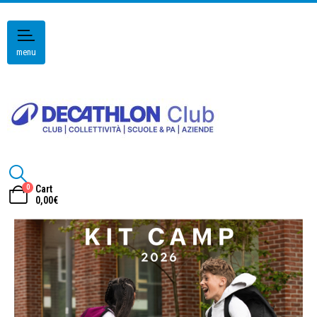
menu
0
Cart
0,00
€