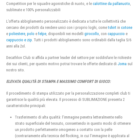
Competition per le squadre agonistiche di nuoto, e le
calottine da pallanuoto
,
sublimate e 100% personalizzabili
L’offerta abbigliamento personalizzato è dedicata a tutte le collettività che
cercano dei prodotti da rendere unici con i proprio loghi, come
tshirt
in
cotone
e
poliestere
,
polo
e
felpe
, disponibili nei modelli
girocollo
, con
cappuccio
e
cappuccio e zip
. Tutti i prodotti abbigliamento sono ordinabili dalla taglia 5/6
anni alla 2xl.
Decathlon Club si affida a partner leader del settore per soddisfare le richieste
dei sui clienti, per questo motivo potrai trovare le offerte dedicate di
Joma
sul
nostro sito.
ELEVATA QUALITÀ DI STAMPA E MASSIMO COMFORT DI GIOCO:
Il procedimento di stampa utilizzato per la personalizzazione completi club ti
garantisce la qualità più elevata. Il processo di SUBLIMAZIONE presenta 2
caratteristiche principali:
Trasferimento di alta qualità: l’immagine penetra letteralmente nello
strato superficiale del tessuto, consentendo in questo modo di ottenere
un prodotto perfettamente omogeneo a contatto con la pelle
(contrariamente alla tecnica del flocking, in cui l’immagine è applicata al