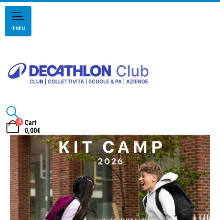
menu
0
Cart
0,00
€