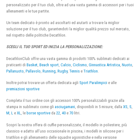
personalizzato per il tuo club, oltre ad una vasta gamma di accessori per i tuoi
allenamenti e le tue partite.
Un team dedicato è pronto ad ascoltarti ed aiutarti a trovare la miglior
soluzione per il tuo club, garantendoti la miglior qualità prezzo sul mercato,
nel rispetto delle politiche Decathlon.
SCEGLI IL TUO SPORT ED INIZIA LA PERSONALIZZAZIONE:
DecathlonClub offre una vasta gamma di prodotti 100% sublimati dedicati ai
praticanti di
Basket
,
Beach sport
,
Calcio
,
Ciclismo
,
Ginnastica Artistica
,
Nuoto
,
Pallanuoto
,
Pallavolo
,
Running
,
Rugby
,
Tennis
e
Triathlon
.
Inoltre potrai trovare un offerta dedicata agli
Sport Paralimpici
e alle
premiazioni sportive
Completa il tuo ordine con gli accessori 100% personalizzabili grazie alla
stampa in sublimato come gli
asciugamani
, disponibili in 5 misure, dalla
XS
,
S
,
M
,
L
e
XL
, le
borse sportive
da
22
,
40
e
70
litri.
Scopri la nostra offera di cuffie personalizzate, il modello in poliestere, più
classico e adatto all’uso occasionale in piscina, i modelli in silicone per i
triathlon e gli allenamento delle squadre agonistiche e nella versione