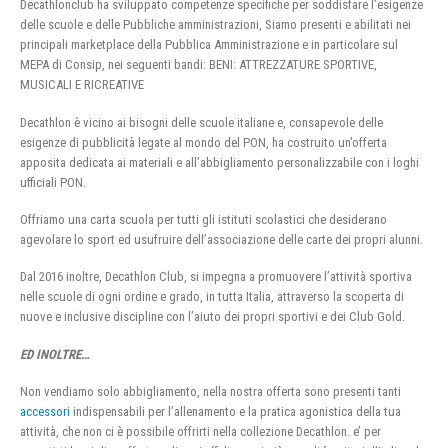
Decathlonclub ha sviluppato competenze specifiche per soddisfare l’esigenze
delle scuole e delle Pubbliche amministrazioni, Siamo presenti e abilitati nei
principali marketplace della Pubblica Amministrazione e in particolare sul
MEPA di Consip, nei seguenti bandi: BENI: ATTREZZATURE SPORTIVE,
MUSICALI E RICREATIVE
Decathlon è vicino ai bisogni delle scuole italiane e, consapevole delle
esigenze di pubblicità legate al mondo del PON, ha costruito un’offerta
apposita dedicata ai materiali e all’abbigliamento personalizzabile con i loghi
ufficiali PON.
Offriamo una carta scuola per tutti gli istituti scolastici che desiderano
agevolare lo sport ed usufruire dell’associazione delle carte dei propri alunni.
Dal 2016 inoltre, Decathlon Club, si impegna a promuovere l’attività sportiva
nelle scuole di ogni ordine e grado, in tutta Italia, attraverso la scoperta di
nuove e inclusive discipline con l’aiuto dei propri sportivi e dei Club Gold.
ED INOLTRE…
Non vendiamo solo abbigliamento, nella nostra offerta sono presenti tanti
accessori
indispensabili per l’allenamento e la pratica agonistica della tua
attività, che non ci è possibile offrirti nella collezione Decathlon. e’ per