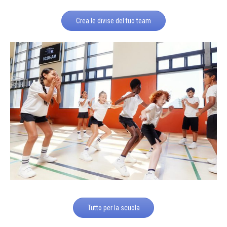
Crea le divise del tuo team
Tutto per la scuola