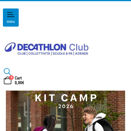
menu
0
Cart
0,00
€