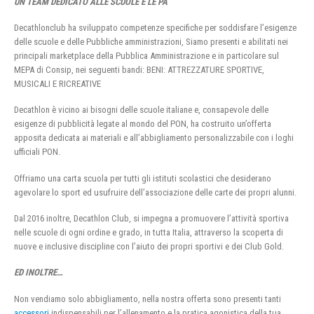
UN TEAM DEDICATO ALLE SCUOLE E LE PA
Decathlonclub ha sviluppato competenze specifiche per soddisfare l’esigenze
delle scuole e delle Pubbliche amministrazioni, Siamo presenti e abilitati nei
principali marketplace della Pubblica Amministrazione e in particolare sul
MEPA di Consip, nei seguenti bandi: BENI: ATTREZZATURE SPORTIVE,
MUSICALI E RICREATIVE
Decathlon è vicino ai bisogni delle scuole italiane e, consapevole delle
esigenze di pubblicità legate al mondo del PON, ha costruito un’offerta
apposita dedicata ai materiali e all’abbigliamento personalizzabile con i loghi
ufficiali PON.
Offriamo una carta scuola per tutti gli istituti scolastici che desiderano
agevolare lo sport ed usufruire dell’associazione delle carte dei propri alunni.
Dal 2016 inoltre, Decathlon Club, si impegna a promuovere l’attività sportiva
nelle scuole di ogni ordine e grado, in tutta Italia, attraverso la scoperta di
nuove e inclusive discipline con l’aiuto dei propri sportivi e dei Club Gold.
ED INOLTRE…
Non vendiamo solo abbigliamento, nella nostra offerta sono presenti tanti
accessori
indispensabili per l’allenamento e la pratica agonistica della tua