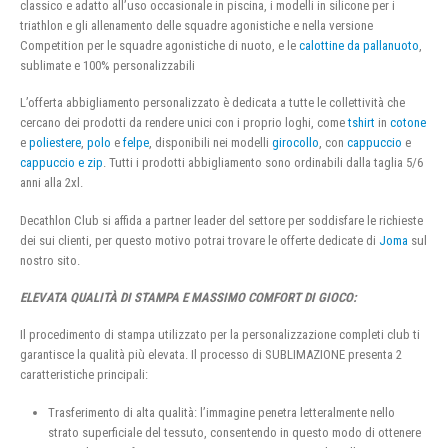
classico e adatto all’uso occasionale in piscina, i modelli in silicone per i
triathlon e gli allenamento delle squadre agonistiche e nella versione
Competition per le squadre agonistiche di nuoto, e le
calottine da pallanuoto
,
sublimate e 100% personalizzabili
L’offerta abbigliamento personalizzato è dedicata a tutte le collettività che
cercano dei prodotti da rendere unici con i proprio loghi, come
tshirt
in
cotone
e
poliestere
,
polo
e
felpe
, disponibili nei modelli
girocollo
, con
cappuccio
e
cappuccio e zip
. Tutti i prodotti abbigliamento sono ordinabili dalla taglia 5/6
anni alla 2xl.
Decathlon Club si affida a partner leader del settore per soddisfare le richieste
dei sui clienti, per questo motivo potrai trovare le offerte dedicate di
Joma
sul
nostro sito.
ELEVATA QUALITÀ DI STAMPA E MASSIMO COMFORT DI GIOCO:
Il procedimento di stampa utilizzato per la personalizzazione completi club ti
garantisce la qualità più elevata. Il processo di SUBLIMAZIONE presenta 2
caratteristiche principali:
Trasferimento di alta qualità: l’immagine penetra letteralmente nello
strato superficiale del tessuto, consentendo in questo modo di ottenere