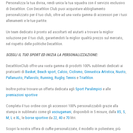
Personalizza la tua divisa, rendi unica la tua squadra con il servizio esclusivo
di Decathlon. Con Decathlon Club puoi acquistare abbigliamento
personalizzato per il tuo club, oltre ad una vasta gamma di accessori per i tuoi
allenamenti e le tue partite.
Un team dedicato è pronto ad ascoltarti ed aiutarti a trovare la miglior
soluzione per il tuo club, garantendoti la miglior qualità prezzo sul mercato,
nel rispetto delle politiche Decathlon.
SCEGLI IL TUO SPORT ED INIZIA LA PERSONALIZZAZIONE:
DecathlonClub offre una vasta gamma di prodotti 100% sublimati dedicati ai
praticanti di
Basket
,
Beach sport
,
Calcio
,
Ciclismo
,
Ginnastica Artistica
,
Nuoto
,
Pallanuoto
,
Pallavolo
,
Running
,
Rugby
,
Tennis
e
Triathlon
.
Inoltre potrai trovare un offerta dedicata agli
Sport Paralimpici
e alle
premiazioni sportive
Completa il tuo ordine con gli accessori 100% personalizzabili grazie alla
stampa in sublimato come gli
asciugamani
, disponibili in 5 misure, dalla
XS
,
S
,
M
,
L
e
XL
, le
borse sportive
da
22
,
40
e
70
litri.
Scopri la nostra offera di cuffie personalizzate, il modello in poliestere, più