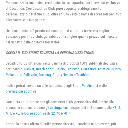
Personalizza la tua divisa, rendi unica la tua squadra con il servizio esclusivo
di Decathlon. Con Decathlon Club puoi acquistare abbigliamento
personalizzato per il tuo club, oltre ad una vasta gamma di accessori per i tuoi
allenamenti e le tue partite.
Un team dedicato è pronto ad ascoltarti ed aiutarti a trovare la miglior
soluzione per il tuo club, garantendoti la miglior qualità prezzo sul mercato,
nel rispetto delle politiche Decathlon.
SCEGLI IL TUO SPORT ED INIZIA LA PERSONALIZZAZIONE:
DecathlonClub offre una vasta gamma di prodotti 100% sublimati dedicati ai
praticanti di
Basket
,
Beach sport
,
Calcio
,
Ciclismo
,
Ginnastica Artistica
,
Nuoto
,
Pallanuoto
,
Pallavolo
,
Running
,
Rugby
,
Tennis
e
Triathlon
.
Inoltre potrai trovare un offerta dedicata agli
Sport Paralimpici
e alle
premiazioni sportive
Completa il tuo ordine con gli accessori 100% personalizzabili grazie alla
stampa in sublimato come gli
asciugamani
, disponibili in 5 misure, dalla
XS
,
S
,
M
,
L
e
XL
, le
borse sportive
da
22
,
40
e
70
litri.
Scopri la nostra offera di cuffie personalizzate, il modello in poliestere, più