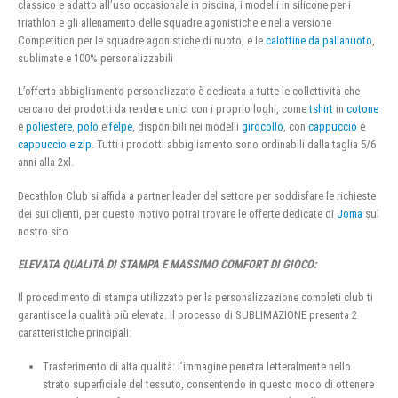
classico e adatto all’uso occasionale in piscina, i modelli in silicone per i
triathlon e gli allenamento delle squadre agonistiche e nella versione
Competition per le squadre agonistiche di nuoto, e le
calottine da pallanuoto
,
sublimate e 100% personalizzabili
L’offerta abbigliamento personalizzato è dedicata a tutte le collettività che
cercano dei prodotti da rendere unici con i proprio loghi, come
tshirt
in
cotone
e
poliestere
,
polo
e
felpe
, disponibili nei modelli
girocollo
, con
cappuccio
e
cappuccio e zip
. Tutti i prodotti abbigliamento sono ordinabili dalla taglia 5/6
anni alla 2xl.
Decathlon Club si affida a partner leader del settore per soddisfare le richieste
dei sui clienti, per questo motivo potrai trovare le offerte dedicate di
Joma
sul
nostro sito.
ELEVATA QUALITÀ DI STAMPA E MASSIMO COMFORT DI GIOCO:
Il procedimento di stampa utilizzato per la personalizzazione completi club ti
garantisce la qualità più elevata. Il processo di SUBLIMAZIONE presenta 2
caratteristiche principali:
Trasferimento di alta qualità: l’immagine penetra letteralmente nello
strato superficiale del tessuto, consentendo in questo modo di ottenere