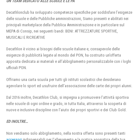
UN TEAM DEDICATO ALLE SCUOLE E LE PA
Decathlonclub ha sviluppato competenze specifiche per soddisfare l’esigenze
delle scuole e delle Pubbliche amministrazioni, Siamo presenti e abilitati nei
principali marketplace della Pubblica Amministrazione e in particolare sul
MEPA di Consip, nei seguenti bandi: BENI: ATTREZZATURE SPORTIVE,
MUSICALI E RICREATIVE
Decathlon è vicino ai bisogni delle scuole italiane e, consapevole delle
esigenze di pubblicità legate al mondo del PON, ha costruito un’offerta
apposita dedicata ai materiali e all’abbigliamento personalizzabile con i loghi
ufficiali PON.
Offriamo una carta scuola per tutti gli istituti scolastici che desiderano
agevolare lo sport ed usufruire dell’associazione delle carte dei propri alunni.
Dal 2016 inoltre, Decathlon Club, si impegna a promuovere l’attività sportiva
nelle scuole di ogni ordine e grado, in tutta Italia, attraverso la scoperta di
nuove e inclusive discipline con l’aiuto dei propri sportivi e dei Club Gold.
ED INOLTRE…
Non vendiamo solo abbigliamento, nella nostra offerta sono presenti tanti
accessori
indispensabili per l’allenamento e la pratica agonistica della tua