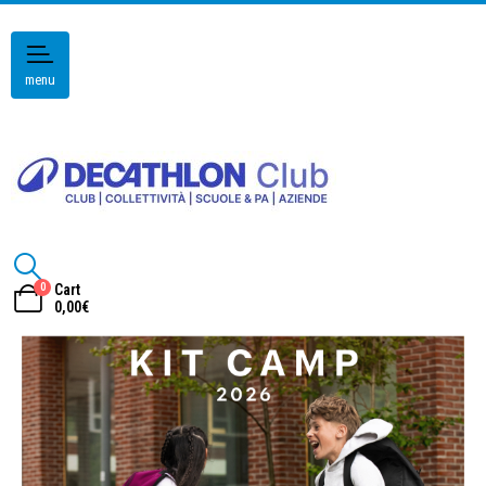
menu
0
Cart
0,00
€