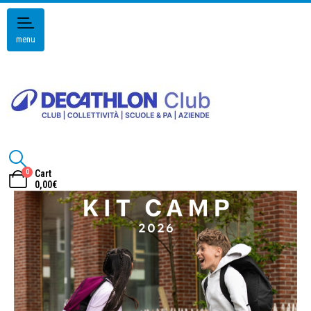
menu
0
Cart
0,00
€