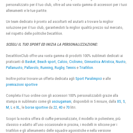
personalizzato per il tuo club, oltre ad una vasta gamma di accessori per i tuoi
allenamenti e le tue partite.
Un team dedicato è pronto ad ascoltarti ed aiutarti a trovare la miglior
soluzione per il tuo club, garantendoti la miglior qualità prezzo sul mercato,
nel rispetto delle politiche Decathlon.
SCEGLI IL TUO SPORT ED INIZIA LA PERSONALIZZAZIONE:
DecathlonClub offre una vasta gamma di prodotti 100% sublimati dedicati ai
praticanti di
Basket
,
Beach sport
,
Calcio
,
Ciclismo
,
Ginnastica Artistica
,
Nuoto
,
Pallanuoto
,
Pallavolo
,
Running
,
Rugby
,
Tennis
e
Triathlon
.
Inoltre potrai trovare un offerta dedicata agli
Sport Paralimpici
e alle
premiazioni sportive
Completa il tuo ordine con gli accessori 100% personalizzabili grazie alla
stampa in sublimato come gli
asciugamani
, disponibili in 5 misure, dalla
XS
,
S
,
M
,
L
e
XL
, le
borse sportive
da
22
,
40
e
70
litri.
Scopri la nostra offera di cuffie personalizzate, il modello in poliestere, più
classico e adatto all’uso occasionale in piscina, i modelli in silicone per i
triathlon e gli allenamento delle squadre agonistiche e nella versione