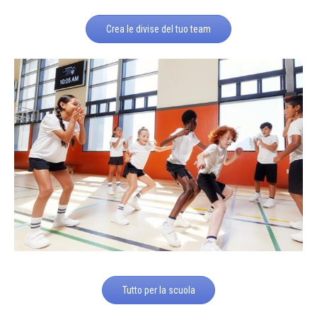
Crea le divise del tuo team
Tutto per la scuola