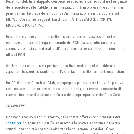
Decathlonclub ha sviluppato competenze specifiche per soddisfare l’esigenze
delle scuole e delle Pubbliche amministrazioni, Siamo presenti e abilitati nei
principali marketplace della Pubblica Amministrazione e in particolare sul
MEPA di Consip, nei seguenti bandi: BENI: ATTREZZATURE SPORTIVE,
MUSICALI E RICREATIVE
Decathlon è vicino ai bisogni delle scuole italiane e, consapevole delle
esigenze di pubblicità legate al mondo del PON, ha costruito un’offerta
apposita dedicata ai materiali e all’abbigliamento personalizzabile con i loghi
ufficiali PON.
Offriamo una carta scuola per tutti gli istituti scolastici che desiderano
agevolare lo sport ed usufruire dell’associazione delle carte dei propri alunni.
Dal 2016 inoltre, Decathlon Club, si impegna a promuovere l’attività sportiva
nelle scuole di ogni ordine e grado, in tutta Italia, attraverso la scoperta di
nuove e inclusive discipline con l’aiuto dei propri sportivi e dei Club Gold.
ED INOLTRE…
Non vendiamo solo abbigliamento, nella nostra offerta sono presenti tanti
accessori
indispensabili per l’allenamento e la pratica agonistica della tua
attività, che non ci è possibile offrirti nella collezione Decathlon. e’ per