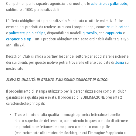
Competition per le squadre agonistiche di nuoto, e le
calottine da pallanuoto
,
sublimate e 100% personalizzabili
L’offerta abbigliamento personalizzato è dedicata a tutte le collettività che
cercano dei prodotti da rendere unici con i proprio loghi, come
tshirt
in
cotone
e
poliestere
,
polo
e
felpe
, disponibili nei modelli
girocollo
, con
cappuccio
e
cappuccio e zip
. Tutti i prodotti abbigliamento sono ordinabili dalla taglia 5/6
anni alla 2xl.
Decathlon Club si affida a partner leader del settore per soddisfare le richieste
dei sui clienti, per questo motivo potrai trovare le offerte dedicate di
Joma
sul
nostro sito.
ELEVATA QUALITÀ DI STAMPA E MASSIMO COMFORT DI GIOCO:
Il procedimento di stampa utilizzato per la personalizzazione completi club ti
garantisce la qualità più elevata. Il processo di SUBLIMAZIONE presenta 2
caratteristiche principali:
Trasferimento di alta qualità: l’immagine penetra letteralmente nello
strato superficiale del tessuto, consentendo in questo modo di ottenere
un prodotto perfettamente omogeneo a contatto con la pelle
(contrariamente alla tecnica del flocking, in cui l’immagine è applicata al