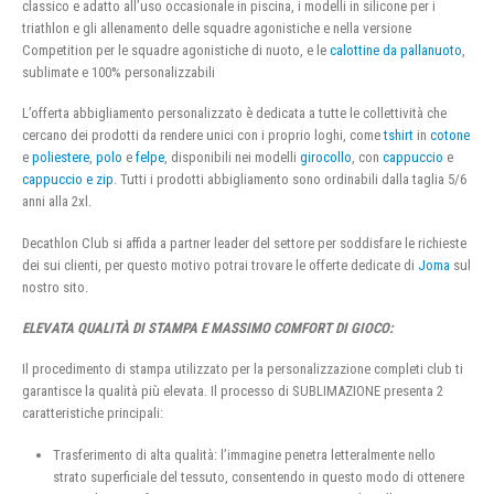
classico e adatto all’uso occasionale in piscina, i modelli in silicone per i
triathlon e gli allenamento delle squadre agonistiche e nella versione
Competition per le squadre agonistiche di nuoto, e le
calottine da pallanuoto
,
sublimate e 100% personalizzabili
L’offerta abbigliamento personalizzato è dedicata a tutte le collettività che
cercano dei prodotti da rendere unici con i proprio loghi, come
tshirt
in
cotone
e
poliestere
,
polo
e
felpe
, disponibili nei modelli
girocollo
, con
cappuccio
e
cappuccio e zip
. Tutti i prodotti abbigliamento sono ordinabili dalla taglia 5/6
anni alla 2xl.
Decathlon Club si affida a partner leader del settore per soddisfare le richieste
dei sui clienti, per questo motivo potrai trovare le offerte dedicate di
Joma
sul
nostro sito.
ELEVATA QUALITÀ DI STAMPA E MASSIMO COMFORT DI GIOCO:
Il procedimento di stampa utilizzato per la personalizzazione completi club ti
garantisce la qualità più elevata. Il processo di SUBLIMAZIONE presenta 2
caratteristiche principali:
Trasferimento di alta qualità: l’immagine penetra letteralmente nello
strato superficiale del tessuto, consentendo in questo modo di ottenere