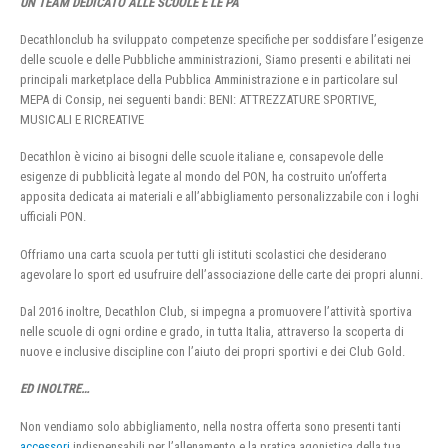
UN TEAM DEDICATO ALLE SCUOLE E LE PA
Decathlonclub ha sviluppato competenze specifiche per soddisfare l’esigenze
delle scuole e delle Pubbliche amministrazioni, Siamo presenti e abilitati nei
principali marketplace della Pubblica Amministrazione e in particolare sul
MEPA di Consip, nei seguenti bandi: BENI: ATTREZZATURE SPORTIVE,
MUSICALI E RICREATIVE
Decathlon è vicino ai bisogni delle scuole italiane e, consapevole delle
esigenze di pubblicità legate al mondo del PON, ha costruito un’offerta
apposita dedicata ai materiali e all’abbigliamento personalizzabile con i loghi
ufficiali PON.
Offriamo una carta scuola per tutti gli istituti scolastici che desiderano
agevolare lo sport ed usufruire dell’associazione delle carte dei propri alunni.
Dal 2016 inoltre, Decathlon Club, si impegna a promuovere l’attività sportiva
nelle scuole di ogni ordine e grado, in tutta Italia, attraverso la scoperta di
nuove e inclusive discipline con l’aiuto dei propri sportivi e dei Club Gold.
ED INOLTRE…
Non vendiamo solo abbigliamento, nella nostra offerta sono presenti tanti
accessori
indispensabili per l’allenamento e la pratica agonistica della tua