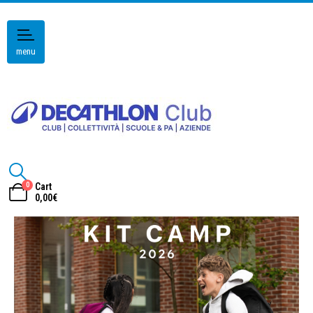
menu
0
Cart
0,00
€