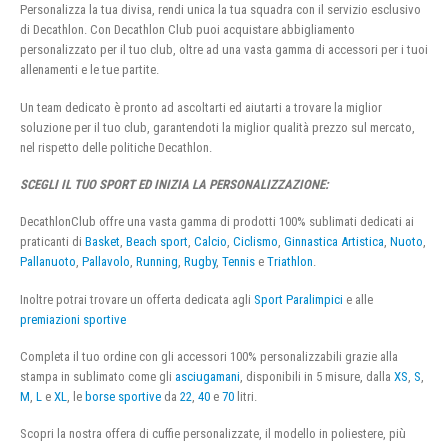
Personalizza la tua divisa, rendi unica la tua squadra con il servizio esclusivo
di Decathlon. Con Decathlon Club puoi acquistare abbigliamento
personalizzato per il tuo club, oltre ad una vasta gamma di accessori per i tuoi
allenamenti e le tue partite.
Un team dedicato è pronto ad ascoltarti ed aiutarti a trovare la miglior
soluzione per il tuo club, garantendoti la miglior qualità prezzo sul mercato,
nel rispetto delle politiche Decathlon.
SCEGLI IL TUO SPORT ED INIZIA LA PERSONALIZZAZIONE:
DecathlonClub offre una vasta gamma di prodotti 100% sublimati dedicati ai
praticanti di
Basket
,
Beach sport
,
Calcio
,
Ciclismo
,
Ginnastica Artistica
,
Nuoto
,
Pallanuoto
,
Pallavolo
,
Running
,
Rugby
,
Tennis
e
Triathlon
.
Inoltre potrai trovare un offerta dedicata agli
Sport Paralimpici
e alle
premiazioni sportive
Completa il tuo ordine con gli accessori 100% personalizzabili grazie alla
stampa in sublimato come gli
asciugamani
, disponibili in 5 misure, dalla
XS
,
S
,
M
,
L
e
XL
, le
borse sportive
da
22
,
40
e
70
litri.
Scopri la nostra offera di cuffie personalizzate, il modello in poliestere, più