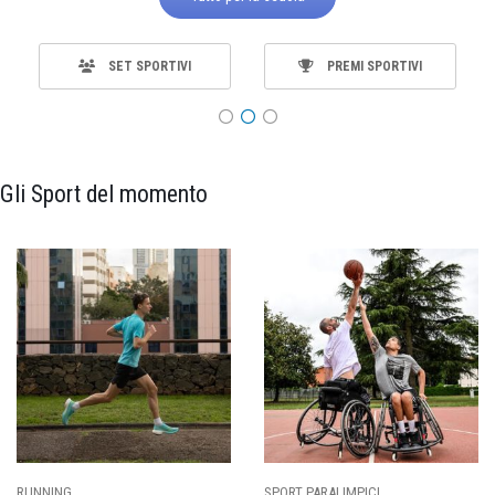
SET SPORTIVI
PREMI SPORTIVI
Gli Sport del momento
RT PARALIMPICI
CALCIO
BA