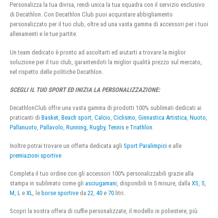
Personalizza la tua divisa, rendi unica la tua squadra con il servizio esclusivo
di Decathlon. Con Decathlon Club puoi acquistare abbigliamento
personalizzato per il tuo club, oltre ad una vasta gamma di accessori per i tuoi
allenamenti e le tue partite.
Un team dedicato è pronto ad ascoltarti ed aiutarti a trovare la miglior
soluzione per il tuo club, garantendoti la miglior qualità prezzo sul mercato,
nel rispetto delle politiche Decathlon.
SCEGLI IL TUO SPORT ED INIZIA LA PERSONALIZZAZIONE:
DecathlonClub offre una vasta gamma di prodotti 100% sublimati dedicati ai
praticanti di
Basket
,
Beach sport
,
Calcio
,
Ciclismo
,
Ginnastica Artistica
,
Nuoto
,
Pallanuoto
,
Pallavolo
,
Running
,
Rugby
,
Tennis
e
Triathlon
.
Inoltre potrai trovare un offerta dedicata agli
Sport Paralimpici
e alle
premiazioni sportive
Completa il tuo ordine con gli accessori 100% personalizzabili grazie alla
stampa in sublimato come gli
asciugamani
, disponibili in 5 misure, dalla
XS
,
S
,
M
,
L
e
XL
, le
borse sportive
da
22
,
40
e
70
litri.
Scopri la nostra offera di cuffie personalizzate, il modello in poliestere, più