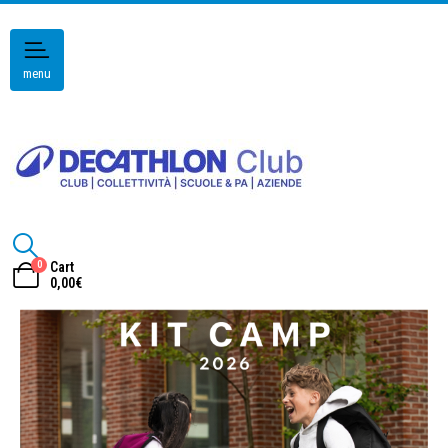
menu
0
Cart
0,00
€