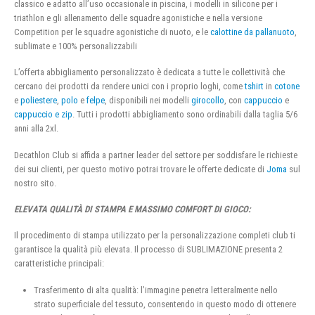
classico e adatto all’uso occasionale in piscina, i modelli in silicone per i
triathlon e gli allenamento delle squadre agonistiche e nella versione
Competition per le squadre agonistiche di nuoto, e le
calottine da pallanuoto
,
sublimate e 100% personalizzabili
L’offerta abbigliamento personalizzato è dedicata a tutte le collettività che
cercano dei prodotti da rendere unici con i proprio loghi, come
tshirt
in
cotone
e
poliestere
,
polo
e
felpe
, disponibili nei modelli
girocollo
, con
cappuccio
e
cappuccio e zip
. Tutti i prodotti abbigliamento sono ordinabili dalla taglia 5/6
anni alla 2xl.
Decathlon Club si affida a partner leader del settore per soddisfare le richieste
dei sui clienti, per questo motivo potrai trovare le offerte dedicate di
Joma
sul
nostro sito.
ELEVATA QUALITÀ DI STAMPA E MASSIMO COMFORT DI GIOCO:
Il procedimento di stampa utilizzato per la personalizzazione completi club ti
garantisce la qualità più elevata. Il processo di SUBLIMAZIONE presenta 2
caratteristiche principali:
Trasferimento di alta qualità: l’immagine penetra letteralmente nello
strato superficiale del tessuto, consentendo in questo modo di ottenere