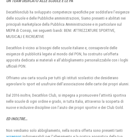
UN TEAM DEDICATO ALLE SCUOLE E LE PA
Decathlonclub ha sviluppato competenze specifiche per soddisfare l’esigenze
delle scuole e delle Pubbliche amministrazioni, Siamo presenti e abilitati nei
principali marketplace della Pubblica Amministrazione e in particolare sul
MEPA di Consip, nei seguenti bandi: BENI: ATTREZZATURE SPORTIVE,
MUSICALI E RICREATIVE
Decathlon è vicino ai bisogni delle scuole italiane e, consapevole delle
esigenze di pubblicità legate al mondo del PON, ha costruito un’offerta
apposita dedicata ai materiali e all’abbigliamento personalizzabile con i loghi
ufficiali PON.
Offriamo una carta scuola per tutti gli istituti scolastici che desiderano
agevolare lo sport ed usufruire dell’associazione delle carte dei propri alunni.
Dal 2016 inoltre, Decathlon Club, si impegna a promuovere l’attività sportiva
nelle scuole di ogni ordine e grado, in tutta Italia, attraverso la scoperta di
nuove e inclusive discipline con l’aiuto dei propri sportivi e dei Club Gold.
ED INOLTRE…
Non vendiamo solo abbigliamento, nella nostra offerta sono presenti tanti
accessori
indispensabili per l’allenamento e la pratica agonistica della tua