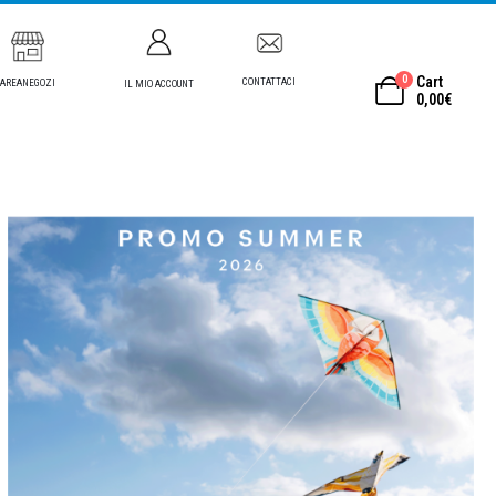
0
Cart
CONTATTACI
AREANEGOZI
IL MIO ACCOUNT
0,00
€