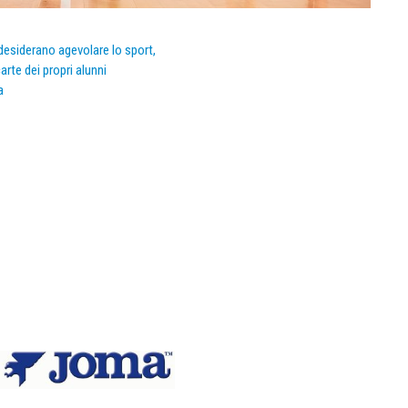
e desiderano agevolare lo sport,
arte dei propri alunni
a