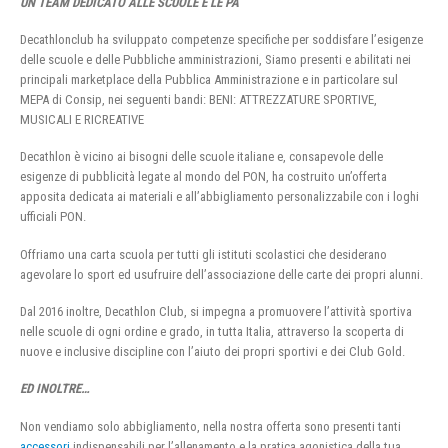
UN TEAM DEDICATO ALLE SCUOLE E LE PA
Decathlonclub ha sviluppato competenze specifiche per soddisfare l’esigenze
delle scuole e delle Pubbliche amministrazioni, Siamo presenti e abilitati nei
principali marketplace della Pubblica Amministrazione e in particolare sul
MEPA di Consip, nei seguenti bandi: BENI: ATTREZZATURE SPORTIVE,
MUSICALI E RICREATIVE
Decathlon è vicino ai bisogni delle scuole italiane e, consapevole delle
esigenze di pubblicità legate al mondo del PON, ha costruito un’offerta
apposita dedicata ai materiali e all’abbigliamento personalizzabile con i loghi
ufficiali PON.
Offriamo una carta scuola per tutti gli istituti scolastici che desiderano
agevolare lo sport ed usufruire dell’associazione delle carte dei propri alunni.
Dal 2016 inoltre, Decathlon Club, si impegna a promuovere l’attività sportiva
nelle scuole di ogni ordine e grado, in tutta Italia, attraverso la scoperta di
nuove e inclusive discipline con l’aiuto dei propri sportivi e dei Club Gold.
ED INOLTRE…
Non vendiamo solo abbigliamento, nella nostra offerta sono presenti tanti
accessori
indispensabili per l’allenamento e la pratica agonistica della tua