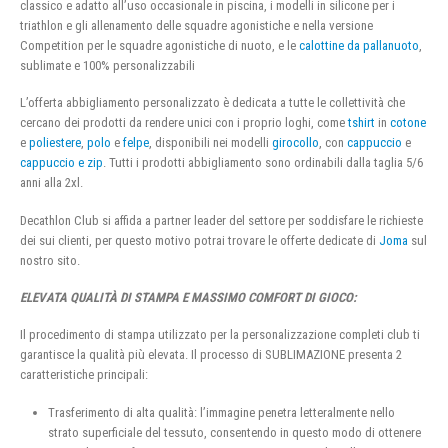
classico e adatto all’uso occasionale in piscina, i modelli in silicone per i
triathlon e gli allenamento delle squadre agonistiche e nella versione
Competition per le squadre agonistiche di nuoto, e le
calottine da pallanuoto
,
sublimate e 100% personalizzabili
L’offerta abbigliamento personalizzato è dedicata a tutte le collettività che
cercano dei prodotti da rendere unici con i proprio loghi, come
tshirt
in
cotone
e
poliestere
,
polo
e
felpe
, disponibili nei modelli
girocollo
, con
cappuccio
e
cappuccio e zip
. Tutti i prodotti abbigliamento sono ordinabili dalla taglia 5/6
anni alla 2xl.
Decathlon Club si affida a partner leader del settore per soddisfare le richieste
dei sui clienti, per questo motivo potrai trovare le offerte dedicate di
Joma
sul
nostro sito.
ELEVATA QUALITÀ DI STAMPA E MASSIMO COMFORT DI GIOCO:
Il procedimento di stampa utilizzato per la personalizzazione completi club ti
garantisce la qualità più elevata. Il processo di SUBLIMAZIONE presenta 2
caratteristiche principali:
Trasferimento di alta qualità: l’immagine penetra letteralmente nello
strato superficiale del tessuto, consentendo in questo modo di ottenere