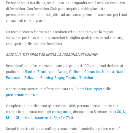
Personalizza la tua divisa, rendi unica la tua squadra con il servizio esclusivo
di Decathlon. Con Decathlon Club puoi acquistare abbigliamento
personalizzato per il tuo club, oltre ad una vasta gamma di accessori per i tuoi
allenamenti e le tue partite.
Un team dedicato è pronto ad ascoltarti ed aiutarti a trovare la miglior
soluzione per il tuo club, garantendoti la miglior qualità prezzo sul mercato,
nel rispetto delle politiche Decathlon.
SCEGLI IL TUO SPORT ED INIZIA LA PERSONALIZZAZIONE:
DecathlonClub offre una vasta gamma di prodotti 100% sublimati dedicati ai
praticanti di
Basket
,
Beach sport
,
Calcio
,
Ciclismo
,
Ginnastica Artistica
,
Nuoto
,
Pallanuoto
,
Pallavolo
,
Running
,
Rugby
,
Tennis
e
Triathlon
.
Inoltre potrai trovare un offerta dedicata agli
Sport Paralimpici
e alle
premiazioni sportive
Completa il tuo ordine con gli accessori 100% personalizzabili grazie alla
stampa in sublimato come gli
asciugamani
, disponibili in 5 misure, dalla
XS
,
S
,
M
,
L
e
XL
, le
borse sportive
da
22
,
40
e
70
litri.
Scopri la nostra offera di cuffie personalizzate, il modello in poliestere, più