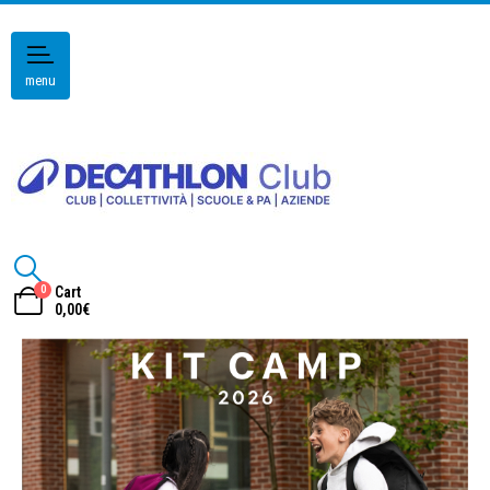
menu
0
Cart
0,00
€