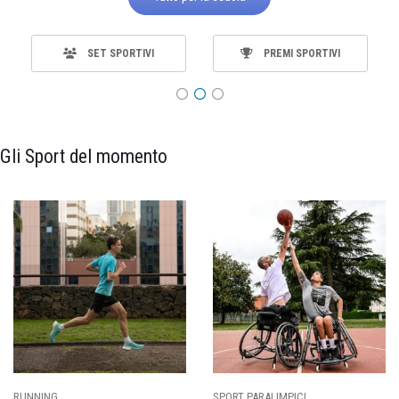
SET SPORTIVI
PREMI SPORTIVI
Gli Sport del momento
ING
SPORT PARALIMPICI
CALCI