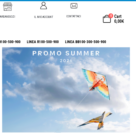
0
Cart
CONTATTACI
AREANEGOZI
IL MIO ACCOUNT
0,00
€
B100-500-900
LINEA R100-500-900
LINEA BB100-300-500-900