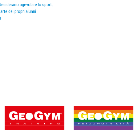
e desiderano agevolare lo sport,
arte dei propri alunni
a