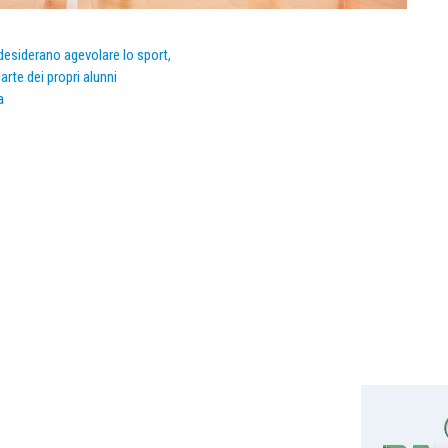
e desiderano agevolare lo sport,
arte dei propri alunni
a