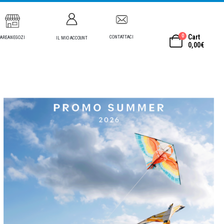
0
Cart
CONTATTACI
AREANEGOZI
IL MIO ACCOUNT
0,00
€